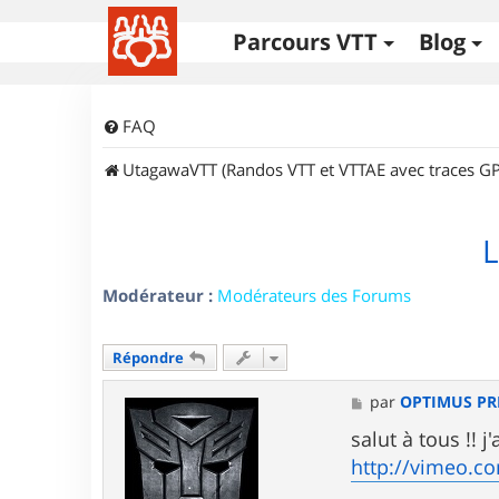
Parcours VTT
Blog
FAQ
UtagawaVTT (Randos VTT et VTTAE avec traces GP
L
Modérateur :
Modérateurs des Forums
Répondre
M
par
OPTIMUS PR
e
s
salut à tous !! 
s
http://vimeo.c
a
g