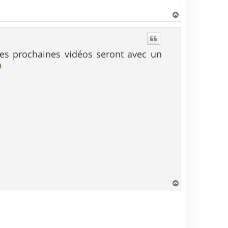
H
a
u
t
s prochaines vidéos seront avec un
H
a
u
t