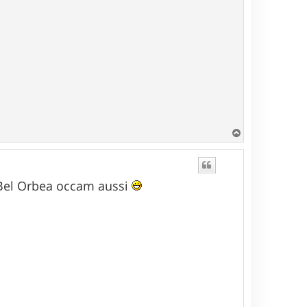
H
a
u
t
!! Bel Orbea occam aussi