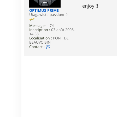
e
enjoy !!
OPTIMUS PRIME
Utagawiste passionné
Messages :
74
Inscription :
03 août 2008,
14:38
Localisation :
PONT DE
BEAUVOISIN
C
Contact :
o
n
t
a
c
t
e
r
O
P
T
I
M
U
S
P