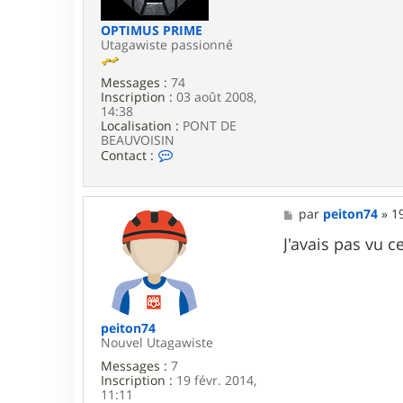
e
a
n
OPTIMUS PRIME
k
Utagawiste passionné
y
3
Messages :
74
4
Inscription :
03 août 2008,
14:38
Localisation :
PONT DE
BEAUVOISIN
C
Contact :
o
n
t
a
M
par
peiton74
»
1
c
e
t
s
J'avais pas vu 
e
s
r
a
O
g
P
e
T
I
peiton74
M
Nouvel Utagawiste
U
Messages :
7
S
Inscription :
19 févr. 2014,
P
11:11
R