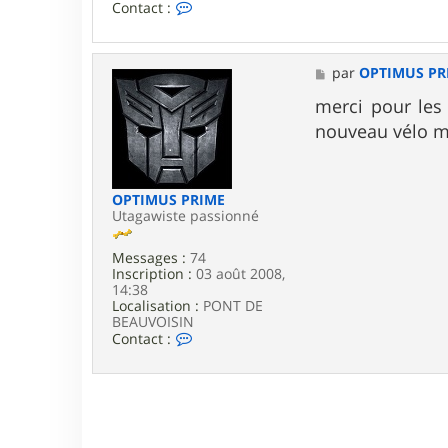
C
Contact :
I
o
M
n
E
t
a
M
par
OPTIMUS PR
c
e
t
s
merci pour les 
e
s
nouveau vélo ma
r
a
p
g
e
e
i
t
OPTIMUS PRIME
o
Utagawiste passionné
n
7
Messages :
74
4
Inscription :
03 août 2008,
14:38
Localisation :
PONT DE
BEAUVOISIN
C
Contact :
o
n
t
a
c
t