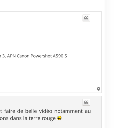
on 3, APN Canon Powershot A590IS
H
a
u
t
t faire de belle vidéo notamment au
pons dans la terre rouge