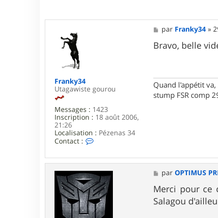
R
I
M
E
M
par
Franky34
»
2
e
s
Bravo, belle vid
s
a
g
e
Franky34
Quand l'appétit va, 
Utagawiste gourou
stump FSR comp 29
Messages :
1423
Inscription :
18 août 2006,
21:26
Localisation :
Pézenas 34
C
Contact :
o
n
t
a
M
par
OPTIMUS PR
c
e
t
s
Merci pour ce
e
s
Salagou d'aille
r
a
F
g
r