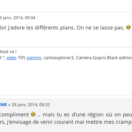
9 janv. 2014, 09:04
éo! j'adore les différents plans. On ne se lasse pas.
tout va !
 ",
edge
705
garmin
, cartoexplorer3, Camèra Gopro Black editi
IME
»
29 janv. 2014, 09:32
 compliment
.. mais tu es d'une région où on peu
urs, j'envisage de venir courant mai mettre mes cram