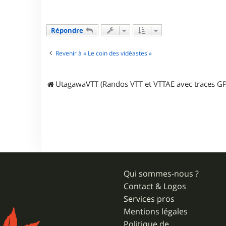
e
r
O
P
Répondre
T
I
M
Revenir à « Le coin des vidéastes »
U
S
P
R
UtagawaVTT (Randos VTT et VTTAE avec traces GP
I
M
E
Qui sommes-nous ?
Contact & Logos
Services pros
Mentions légales
Politique de