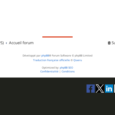
S)
Accueil forum
S
Développé par
phpBB
® Forum Software © phpBB Limited
Traduction française officielle
©
Qiaeru
Optimized by:
phpBB SEO
Confidentialité
|
Conditions