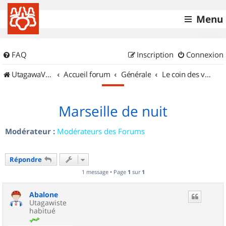
Menu
FAQ
Inscription
Connexion
UtagawaVTT (Randos VTT et VTTAE avec traces GPS)
Accueil forum
Générale
Le coin des vidéastes
Marseille de nuit
Modérateur :
Modérateurs des Forums
Répondre
1 message • Page
1
sur
1
Abalone
Utagawiste
habitué