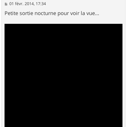
M
01 févr. 2014, 17:34
e
s
Petite sortie nocturne pour voir la vue...
s
a
g
e