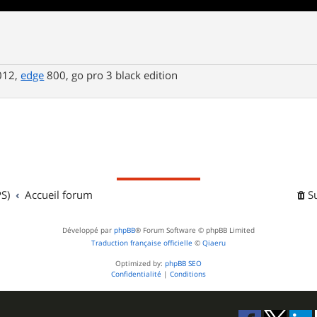
2012,
edge
800, go pro 3 black edition
S)
Accueil forum
S
Développé par
phpBB
® Forum Software © phpBB Limited
Traduction française officielle
©
Qiaeru
Optimized by:
phpBB SEO
Confidentialité
|
Conditions