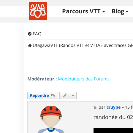
Parcours VTT
Blog
FAQ
UtagawaVTT (Randos VTT et VTTAE avec traces GP
Modérateur :
Modérateurs des Forums
Répondre
M
par
cruype
»
15 f
e
s
randonée du 02/
s
a
g