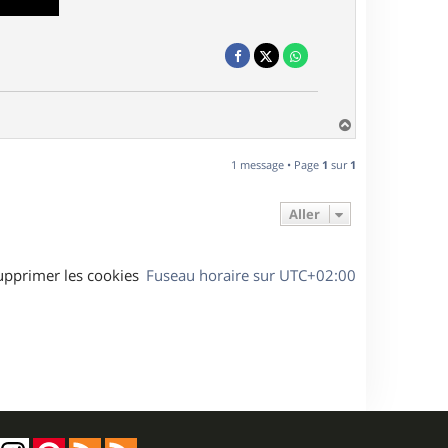
H
a
u
1 message • Page
1
sur
1
t
Aller
upprimer les cookies
Fuseau horaire sur
UTC+02:00