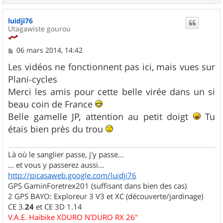
a
u
luidji76
t
Utagawiste gourou
M
06 mars 2014, 14:42
e
s
Les vidéos ne fonctionnent pas ici, mais vues sur
s
Plani-cycles
a
g
Merci les amis pour cette belle virée dans un si
e
beau coin de France
Belle gamelle JP, attention au petit doigt
Tu
étais bien près du trou
Là où le sanglier passe, j'y passe...
... et vous y passerez aussi...
http://picasaweb.google.com/luidji76
GPS GaminForetrex201 (suffisant dans bien des cas)
2 GPS BAYO: Exploreur 3 V3 et XC (découverte/jardinage)
CE 3.
24
et CE 3D 1.14
V.A.E. Haibike XDURO N'DURO RX 26"