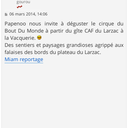
gourou
M
06 mars 2014, 14:06
e
s
Papenoo nous invite à déguster le cirque du
s
Bout Du Monde à partir du gîte CAF du Larzac à
a
g
la Vacquerie.
e
Des sentiers et paysages grandioses agrippé aux
falaises des bords du plateau du Larzac.
Miam reportage