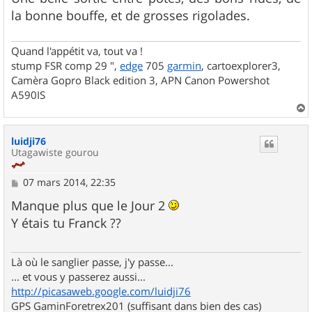
a
g
la bonne bouffe, et de grosses rigolades.
e
Quand l'appétit va, tout va !
stump FSR comp 29 ",
edge
705
garmin
, cartoexplorer3,
Camèra Gopro Black edition 3, APN Canon Powershot
A590IS
a
u
luidji76
t
Utagawiste gourou
M
07 mars 2014, 22:35
e
s
Manque plus que le Jour 2
s
Y étais tu Franck ??
a
g
e
Là où le sanglier passe, j'y passe...
... et vous y passerez aussi...
http://picasaweb.google.com/luidji76
GPS GaminForetrex201 (suffisant dans bien des cas)