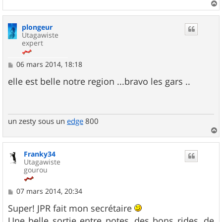
a
u
plongeur
t
Utagawiste
expert
M
06 mars 2014, 18:18
e
s
elle est belle notre region ...bravo les gars ..
s
a
g
e
un zesty sous un
edge
800
a
u
Franky34
t
Utagawiste
gourou
M
07 mars 2014, 20:34
e
s
Super! JPR fait mon secrétaire
s
Une belle sortie entre potes, des bons rides, de