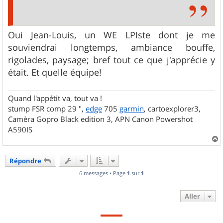
Oui Jean-Louis, un WE LPIste dont je me
souviendrai longtemps, ambiance bouffe,
rigolades, paysage; bref tout ce que j'apprécie y
était. Et quelle équipe!
Quand l'appétit va, tout va !
stump FSR comp 29 ",
edge
705
garmin
, cartoexplorer3,
Camèra Gopro Black edition 3, APN Canon Powershot
A590IS
a
u
Répondre
t
6 messages • Page
1
sur
1
Aller