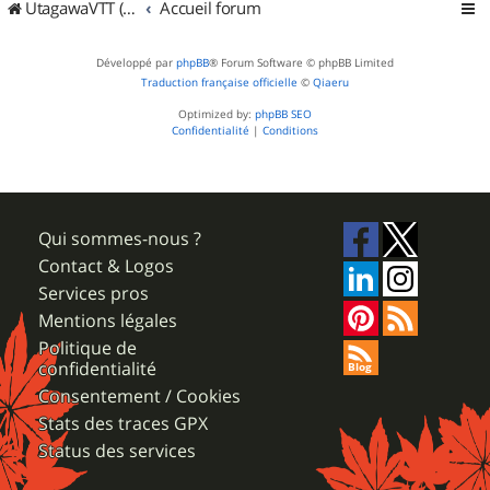
UtagawaVTT (Randos VTT et VTTAE avec traces GPS)
Accueil forum
Développé par
phpBB
® Forum Software © phpBB Limited
Traduction française officielle
©
Qiaeru
Optimized by:
phpBB SEO
Confidentialité
|
Conditions
Qui sommes-nous ?
Contact & Logos
Services pros
Mentions légales
Politique de
confidentialité
Consentement / Cookies
Stats des traces GPX
Status des services