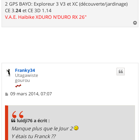
2 GPS BAYO: Exploreur 3 V3 et XC (découverte/jardinage)
CE 3.
24
et CE 3D 1.14
V.A.E. Haibike XDURO N'DURO RX 26"
a
u
t
Franky34
Utagawiste
gourou
M
09 mars 2014, 07:07
e
s
s
a
g
luidji76 a écrit :
e
Manque plus que le Jour 2
Y étais tu Franck ??