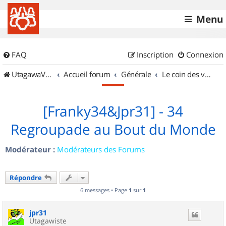
Menu
FAQ
Inscription
Connexion
UtagawaVTT (Randos VTT et VTTAE avec traces GPS)
Accueil forum
Générale
Le coin des vidéastes
[Franky34&Jpr31] - 34
Regroupade au Bout du Monde
Modérateur :
Modérateurs des Forums
Répondre
6 messages • Page
1
sur
1
jpr31
Utagawiste