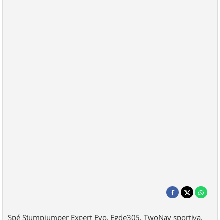
Spé Stumpjumper Expert Evo, Egde305, TwoNav sportiva,