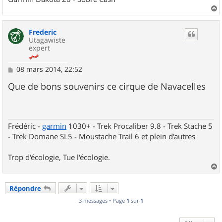
a
u
Frederic
t
Utagawiste
expert
M
08 mars 2014, 22:52
e
s
Que de bons souvenirs ce cirque de Navacelles
s
a
g
e
Frédéric -
garmin
1030+ - Trek Procaliber 9.8 - Trek Stache 5
- Trek Domane SL5 - Moustache Trail 6 et plein d'autres
Trop d'écologie, Tue l'écologie.
a
u
Répondre
t
3 messages • Page
1
sur
1