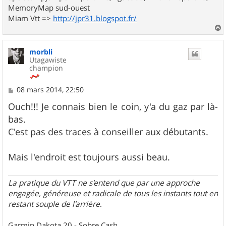
MemoryMap sud-ouest
Miam Vtt =>
http://jpr31.blogspot.fr/
a
u
morbli
t
Utagawiste
champion
M
08 mars 2014, 22:50
e
s
Ouch!!! Je connais bien le coin, y'a du gaz par là-
s
bas.
a
g
C'est pas des traces à conseiller aux débutants.
e
Mais l'endroit est toujours aussi beau.
La pratique du VTT ne s'entend que par une approche
engagée, généreuse et radicale de tous les instants tout en
restant souple de l'arrière
.
Garmin Dakota 20 - Sobre Cash