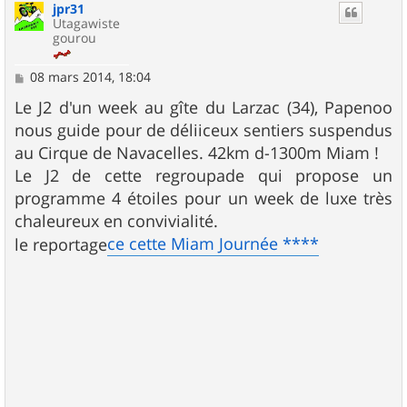
jpr31
Utagawiste
gourou
M
08 mars 2014, 18:04
e
s
Le J2 d'un week au gîte du Larzac (34), Papenoo
s
nous guide pour de déliiceux sentiers suspendus
a
g
au Cirque de Navacelles. 42km d-1300m Miam !
e
Le J2 de cette regroupade qui propose un
programme 4 étoiles pour un week de luxe très
chaleureux en convivialité.
ce cette Miam Journée ****
le reportage