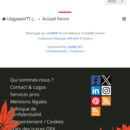
Aller
UtagawaVTT (Randos VTT et VTTAE avec traces GPS)
Accueil forum
Développé par
phpBB
® Forum Software © phpBB Limited
Traduction française officielle
©
Qiaeru
Optimized by:
phpBB SEO
Confidentialité
|
Conditions
Qui sommes-nous ?
Contact & Logos
Services pros
Mentions légales
Politique de
confidentialité
Consentement / Cookies
Stats des traces GPX