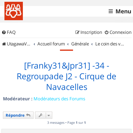
Menu
FAQ
Inscription
Connexion
UtagawaVTT (Randos VTT et VTTAE avec traces GPS)
Accueil forum
Générale
Le coin des vidéastes
[Franky31&Jpr31] -34 -
Regroupade J2 - Cirque de
Navacelles
Modérateur :
Modérateurs des Forums
Répondre
3 messages • Page
1
sur
1