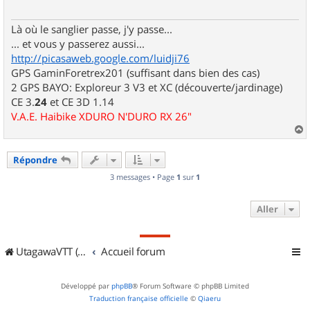
g
e
Là où le sanglier passe, j'y passe...
... et vous y passerez aussi...
http://picasaweb.google.com/luidji76
GPS GaminForetrex201 (suffisant dans bien des cas)
2 GPS BAYO: Exploreur 3 V3 et XC (découverte/jardinage)
CE 3.
24
et CE 3D 1.14
V.A.E. Haibike XDURO N'DURO RX 26"
a
u
Répondre
t
3 messages • Page
1
sur
1
Aller
UtagawaVTT (Randos VTT et VTTAE avec traces GPS)
Accueil forum
Développé par
phpBB
® Forum Software © phpBB Limited
Traduction française officielle
©
Qiaeru