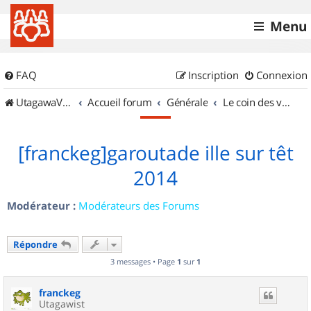
Menu
FAQ
Inscription
Connexion
UtagawaVTT (Randos VTT et VTTAE avec traces GPS)
Accueil forum
Générale
Le coin des vidéastes
[franckeg]garoutade ille sur têt
2014
Modérateur :
Modérateurs des Forums
Répondre
3 messages • Page
1
sur
1
franckeg
Utagawist