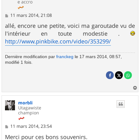
e accro
M
11 mars 2014, 21:08
e
s
allé, encore une petite, voici ma garoutade vu de
s
l'intérieur en toute modestie .
a
g
http://www.pinkbike.com/video/353299/
e
Dernière modification par
franckeg
le 17 mars 2014, 08:57,
modifié 1 fois.
a
u
morbli
t
Utagawiste
champion
M
11 mars 2014, 23:54
e
s
Merci pour ces bons souvenirs.