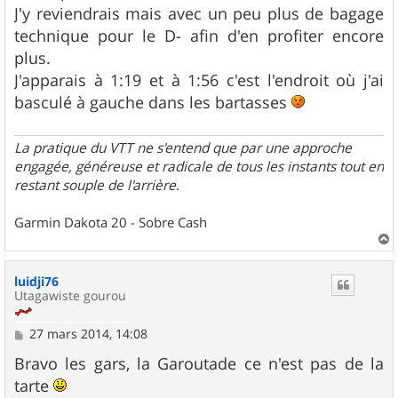
s
J'y reviendrais mais avec un peu plus de bagage
a
g
technique pour le D- afin d'en profiter encore
e
plus.
J'apparais à 1:19 et à 1:56 c'est l'endroit où j'ai
basculé à gauche dans les bartasses
La pratique du VTT ne s'entend que par une approche
engagée, généreuse et radicale de tous les instants tout en
restant souple de l'arrière
.
Garmin Dakota 20 - Sobre Cash
a
u
luidji76
t
Utagawiste gourou
M
27 mars 2014, 14:08
e
s
Bravo les gars, la Garoutade ce n'est pas de la
s
tarte
a