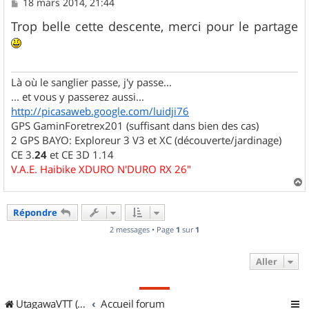
M
18 mars 2014, 21:44
e
s
Trop belle cette descente, merci pour le partage
s
a
g
e
Là où le sanglier passe, j'y passe...
... et vous y passerez aussi...
http://picasaweb.google.com/luidji76
GPS GaminForetrex201 (suffisant dans bien des cas)
2 GPS BAYO: Exploreur 3 V3 et XC (découverte/jardinage)
CE 3.
24
et CE 3D 1.14
V.A.E. Haibike XDURO N'DURO RX 26"
a
u
Répondre
t
2 messages • Page
1
sur
1
Aller
UtagawaVTT (Randos VTT et VTTAE avec traces GPS)
Accueil forum