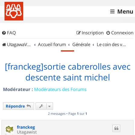
Menu
FAQ
Inscription
Connexion
UtagawaVTT (Randos VTT et VTTAE avec traces GPS)
Accueil forum
Générale
Le coin des vidéastes
[franckeg]sortie cabrerolles avec
descente saint michel
Modérateur :
Modérateurs des Forums
Répondre
2 messages • Page
1
sur
1
franckeg
Utagawist