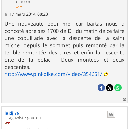
e accro
M
17 mars 2014, 08:23
e
s
Une nouveauté pour moi car bartas nous a
s
concoté aprè ses 1700 de D+ du matin de ce faire
a
g
une coquillade avec la descente de la saint
e
michel depuis le sommet puis remonté par la
terible remontée des aires et enfin la descente
dite de la polac . Deux montées et deux
descentes.
http://www.pinkbike.com/video/354651/
a
u
luidji76
t
Utagawiste gourou