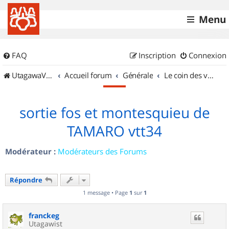
Menu
FAQ
Inscription
Connexion
UtagawaVTT (Randos VTT et VTTAE avec traces GPS)
Accueil forum
Générale
Le coin des vidéastes
sortie fos et montesquieu de
TAMARO vtt34
Modérateur :
Modérateurs des Forums
Répondre
1 message • Page
1
sur
1
franckeg
Utagawist