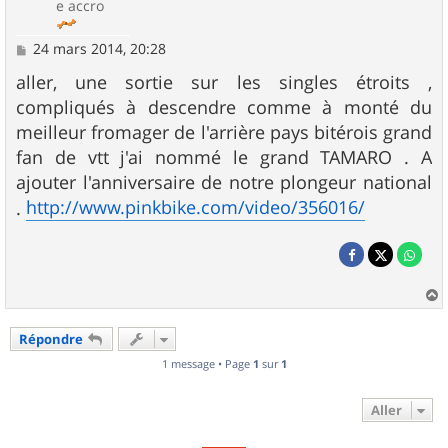
e accro
M
24 mars 2014, 20:28
e
s
aller, une sortie sur les singles étroits ,
s
compliqués à descendre comme à monté du
a
g
meilleur fromager de l'arrière pays bitérois grand
e
fan de vtt j'ai nommé le grand TAMARO . A
ajouter l'anniversaire de notre plongeur national
http://www.pinkbike.com/video/356016/
.
a
u
Répondre
t
1 message • Page
1
sur
1
Aller