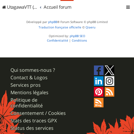
UtagawaVTT (Randos VTT et VTTAE avec traces GPS)
Accueil forum
Développé par
phpBB
® Forum Software © phpBB Limited
Traduction française officielle
©
Qiaeru
Optimized by:
phpBB SEO
Confidentialité
|
Conditions
Qui sommes-nous ?
Contact & Logos
Services pros
Mentions légales
Politique de
confidentialité
Consentement / Cookies
Stats des traces GPX
Status des services