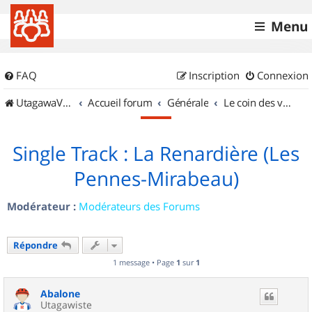
Menu
FAQ
Inscription
Connexion
UtagawaVTT (Randos VTT et VTTAE avec traces GPS)
Accueil forum
Générale
Le coin des vidéastes
Single Track : La Renardière (Les
Pennes-Mirabeau)
Modérateur :
Modérateurs des Forums
Répondre
1 message • Page
1
sur
1
Abalone
Utagawiste