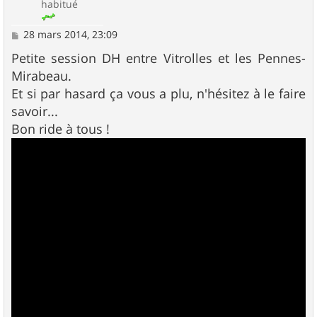
habitué
M
28 mars 2014, 23:09
e
s
Petite session DH entre Vitrolles et les Pennes-
s
Mirabeau.
a
g
Et si par hasard ça vous a plu, n'hésitez à le faire
e
savoir...
Bon ride à tous !