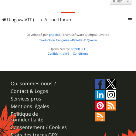
Aller
UtagawaVTT (Randos VTT et VTTAE avec traces GPS)
Accueil forum
Développé par
phpBB
® Forum Software © phpBB Limited
Traduction française officielle
©
Qiaeru
Optimized by:
phpBB SEO
Confidentialité
|
Conditions
Qui sommes-nous ?
Contact & Logos
Services pros
Mentions légales
Politique de
confidentialité
Consentement / Cookies
Stats des traces GPX