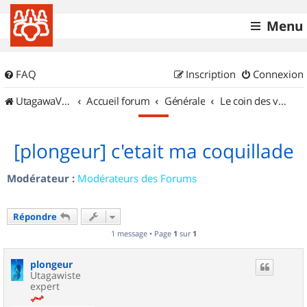
Menu
FAQ
Inscription
Connexion
UtagawaVTT (Randos VTT et VTTAE avec traces GPS)
Accueil forum
Générale
Le coin des vidéastes
[plongeur] c'etait ma coquillade
Modérateur :
Modérateurs des Forums
Répondre
1 message • Page
1
sur
1
plongeur
Utagawiste
expert