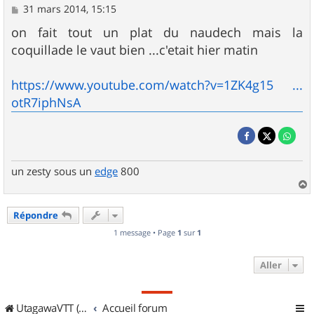
M
31 mars 2014, 15:15
e
s
on fait tout un plat du naudech mais la
s
coquillade le vaut bien ...c'etait hier matin
a
g
e
https://www.youtube.com/watch?v=1ZK4g15 ...
otR7iphNsA
un zesty sous un
edge
800
a
u
Répondre
t
1 message • Page
1
sur
1
Aller
UtagawaVTT (Randos VTT et VTTAE avec traces GPS)
Accueil forum