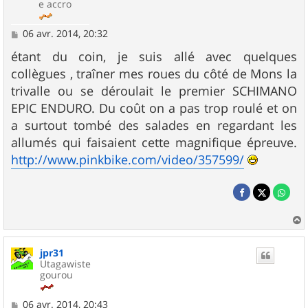
e accro
M
06 avr. 2014, 20:32
e
s
étant du coin, je suis allé avec quelques
s
collègues , traîner mes roues du côté de Mons la
a
g
trivalle ou se déroulait le premier SCHIMANO
e
EPIC ENDURO. Du coût on a pas trop roulé et on
a surtout tombé des salades en regardant les
allumés qui faisaient cette magnifique épreuve.
http://www.pinkbike.com/video/357599/
a
u
jpr31
t
Utagawiste
gourou
M
06 avr. 2014, 20:43