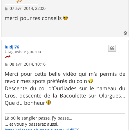
M
07 avr. 2014, 22:00
e
s
merci pour tes conseils
s
a
g
e
a
u
luidji76
t
Utagawiste gourou
M
08 avr. 2014, 10:16
e
s
Merci pour cette belle vidéo qui m'a permis de
s
revoir mes spots préférés du coin
a
g
Descente du col d'Ourliades sur le hameau du
e
Cros, descente de la Bacoulette sur Olargues...
Que du bonheur
Là où le sanglier passe, j'y passe...
... et vous y passerez aussi...
http://picasaweb.google.com/luidji76