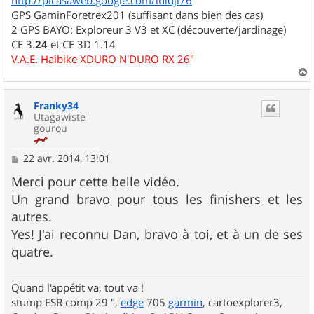
GPS GaminForetrex201 (suffisant dans bien des cas)
2 GPS BAYO: Exploreur 3 V3 et XC (découverte/jardinage)
CE 3.
24
et CE 3D 1.14
V.A.E. Haibike XDURO N'DURO RX 26"
a
u
Franky34
t
Utagawiste
gourou
M
22 avr. 2014, 13:01
e
s
Merci pour cette belle vidéo.
s
Un grand bravo pour tous les finishers et les
a
g
autres.
e
Yes! J'ai reconnu Dan, bravo à toi, et à un de ses
quatre.
Quand l'appétit va, tout va !
stump FSR comp 29 ",
edge
705
garmin
, cartoexplorer3,