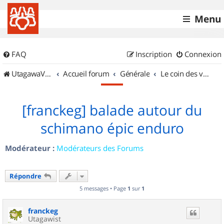
Menu
FAQ
Inscription
Connexion
UtagawaVTT (Randos VTT et VTTAE avec traces GPS)
Accueil forum
Générale
Le coin des vidéastes
[franckeg] balade autour du
schimano épic enduro
Modérateur :
Modérateurs des Forums
Répondre
5 messages • Page
1
sur
1
franckeg
Utagawist