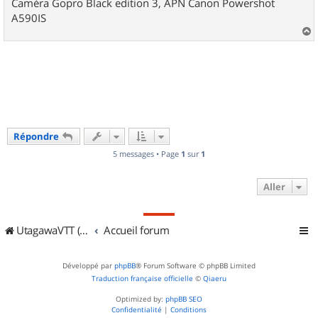
Camèra Gopro Black edition 3, APN Canon Powershot
A590IS
a
u
t
Répondre
5 messages • Page
1
sur
1
Aller
UtagawaVTT (Randos VTT et VTTAE avec traces GPS)
Accueil forum
Développé par
phpBB
® Forum Software © phpBB Limited
Traduction française officielle
©
Qiaeru
Optimized by:
phpBB SEO
Confidentialité
|
Conditions