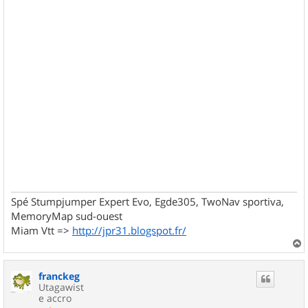
Spé Stumpjumper Expert Evo, Egde305, TwoNav sportiva,
MemoryMap sud-ouest
Miam Vtt =>
http://jpr31.blogspot.fr/
a
u
franckeg
t
Utagawist
e accro