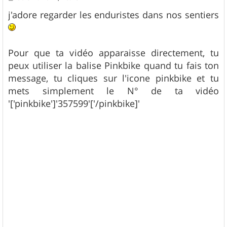
e
s
j'adore regarder les enduristes dans nos sentiers
s
a
g
e
Pour que ta vidéo apparaisse directement, tu
peux utiliser la balise Pinkbike quand tu fais ton
message, tu cliques sur l'icone pinkbike et tu
mets simplement le N° de ta vidéo
'['pinkbike']'357599'['/pinkbike]'