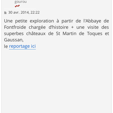
gourou
M
30 avr. 2014, 22:22
e
s
Une petite exploration à partir de l'Abbaye de
s
Fontfroide chargée d’histoire + une visite des
a
g
superbes châteaux de St Martin de Toques et
e
Gaussan,
reportage ici
le