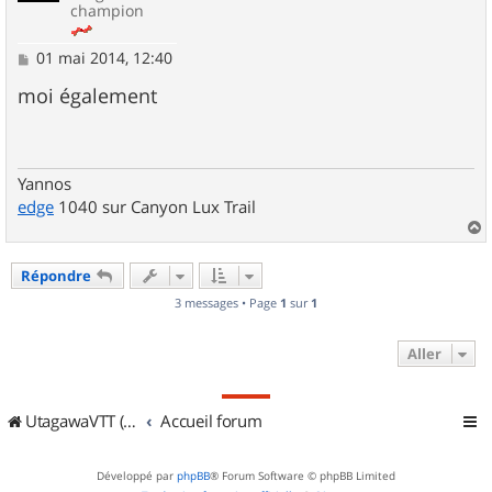
champion
M
01 mai 2014, 12:40
e
s
moi également
s
a
g
e
Yannos
edge
1040 sur Canyon Lux Trail
a
u
Répondre
t
3 messages • Page
1
sur
1
Aller
UtagawaVTT (Randos VTT et VTTAE avec traces GPS)
Accueil forum
Développé par
phpBB
® Forum Software © phpBB Limited