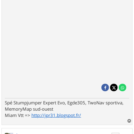
Spé Stumpjumper Expert Evo, Egde305, TwoNav sportiva,
MemoryMap sud-ouest
Miam Vtt =>
http://jpr31.blogspot.fr/
a
u