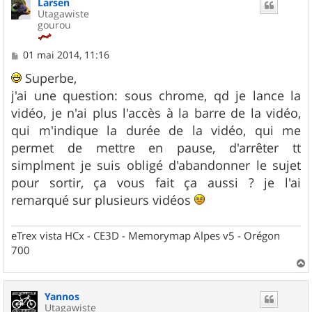
Larsen
t
Utagawiste
gourou
M
01 mai 2014, 11:16
e
s
Superbe,
s
j'ai une question: sous chrome, qd je lance la
a
g
vidéo, je n'ai plus l'accès à la barre de la vidéo,
e
qui m'indique la durée de la vidéo, qui me
permet de mettre en pause, d'arrêter tt
simplment je suis obligé d'abandonner le sujet
pour sortir, ça vous fait ça aussi ? je l'ai
remarqué sur plusieurs vidéos
eTrex vista HCx - CE3D - Memorymap Alpes v5 - Orégon
700
a
u
Yannos
t
Utagawiste