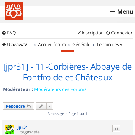
Menu
FAQ
Inscription
Connexion
UtagawaVTT (Randos VTT et VTTAE avec traces GPS)
Accueil forum
Générale
Le coin des vidéastes
[jpr31] - 11-Corbières- Abbaye de
Fontfroide et Châteaux
Modérateur :
Modérateurs des Forums
Répondre
3 messages • Page
1
sur
1
jpr31
Utagawiste