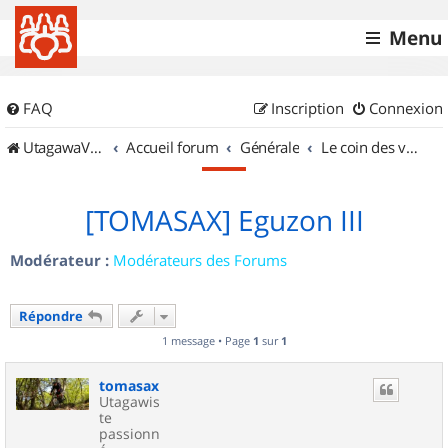
Menu
FAQ
Inscription
Connexion
UtagawaVTT (Randos VTT et VTTAE avec traces GPS)
Accueil forum
Générale
Le coin des vidéastes
[TOMASAX] Eguzon III
Modérateur :
Modérateurs des Forums
Répondre
1 message • Page
1
sur
1
tomasax
Utagawis
te
passionn