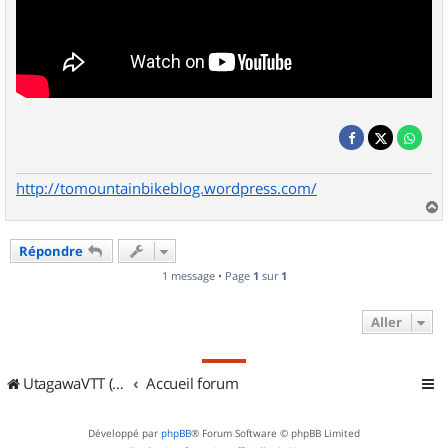
http://tomountainbikeblog.wordpress.com/
a
u
Répondre
t
1 message • Page
1
sur
1
Aller
UtagawaVTT (Randos VTT et VTTAE avec traces GPS)
Accueil forum
Développé par
phpBB
® Forum Software © phpBB Limited