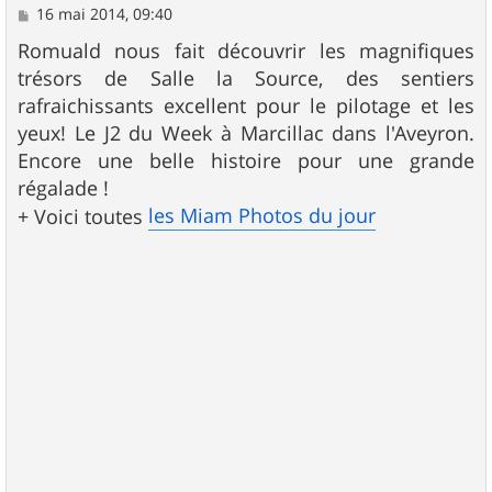
M
16 mai 2014, 09:40
e
s
Romuald nous fait découvrir les magnifiques
s
trésors de Salle la Source, des sentiers
a
g
rafraichissants excellent pour le pilotage et les
e
yeux! Le J2 du Week à Marcillac dans l'Aveyron.
Encore une belle histoire pour une grande
régalade !
les Miam Photos du jour
+ Voici toutes