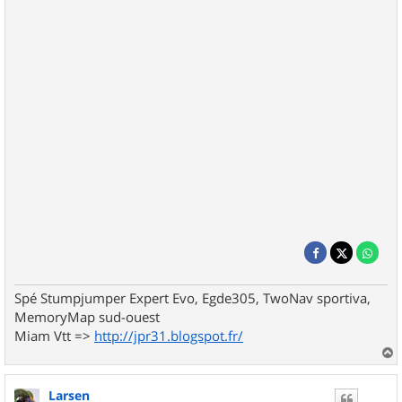
Spé Stumpjumper Expert Evo, Egde305, TwoNav sportiva,
MemoryMap sud-ouest
Miam Vtt =>
http://jpr31.blogspot.fr/
a
u
Larsen
t