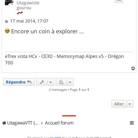
Utagawiste
gourou
M
17 mai 2014, 17:07
e
s
Encore un coin à explorer ...
s
a
g
e
eTrex vista HCx - CE3D - Memorymap Alpes v5 - Orégon
700
a
u
Répondre
t
2 messages • Page
1
sur
1
Aller
UtagawaVTT (Randos VTT et VTTAE avec traces GPS)
Accueil forum