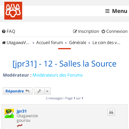
Menu
FAQ
Inscription
Connexion
UtagawaVTT (Randos VTT et VTTAE avec traces GPS)
Accueil forum
Générale
Le coin des vidéastes
[jpr31] - 12 - Salles la Source
Modérateur :
Modérateurs des Forums
Répondre
2 messages • Page
1
sur
1
jpr31
Utagawiste
gourou