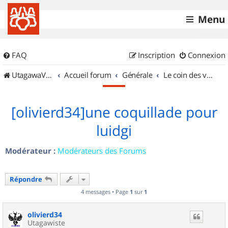
Menu
FAQ
Inscription
Connexion
UtagawaVTT (Randos VTT et VTTAE avec traces GPS)
Accueil forum
Générale
Le coin des vidéastes
[olivierd34]une coquillade pour
luidgi
Modérateur :
Modérateurs des Forums
Répondre
4 messages • Page
1
sur
1
olivierd34
Utagawiste