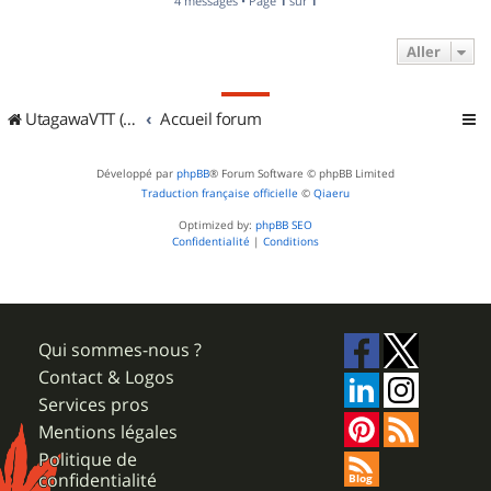
4 messages • Page
1
sur
1
Aller
UtagawaVTT (Randos VTT et VTTAE avec traces GPS)
Accueil forum
Développé par
phpBB
® Forum Software © phpBB Limited
Traduction française officielle
©
Qiaeru
Optimized by:
phpBB SEO
Confidentialité
|
Conditions
Qui sommes-nous ?
Contact & Logos
Services pros
Mentions légales
Politique de
confidentialité