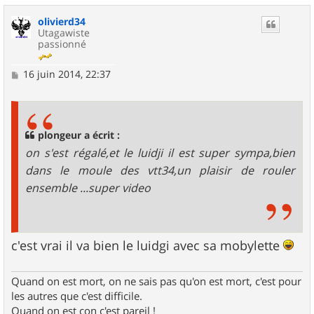
u
olivierd34
t
Utagawiste
passionné
M
16 juin 2014, 22:37
e
s
s
a
g
plongeur a écrit :
e
on s'est régalé,et le luidji il est super sympa,bien
dans le moule des vtt34,un plaisir de rouler
ensemble ...super video
c'est vrai il va bien le luidgi avec sa mobylette
Quand on est mort, on ne sais pas qu'on est mort, c'est pour
les autres que c'est difficile.
Quand on est con c'est pareil !