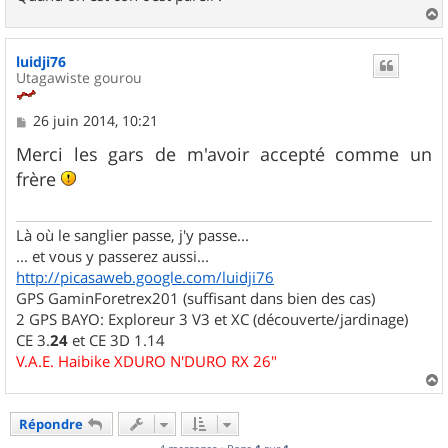
a
u
luidji76
t
Utagawiste gourou
M
26 juin 2014, 10:21
e
s
Merci les gars de m'avoir accepté comme un
s
frère
a
g
e
Là où le sanglier passe, j'y passe...
... et vous y passerez aussi...
http://picasaweb.google.com/luidji76
GPS GaminForetrex201 (suffisant dans bien des cas)
2 GPS BAYO: Exploreur 3 V3 et XC (découverte/jardinage)
CE 3.
24
et CE 3D 1.14
V.A.E. Haibike XDURO N'DURO RX 26"
a
u
Répondre
t