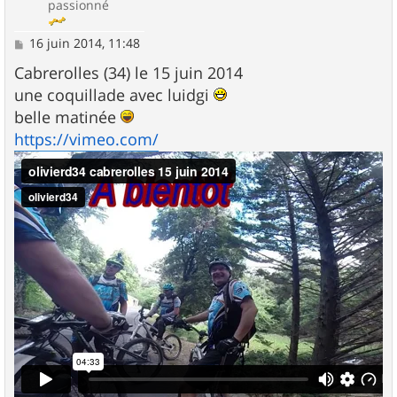
passionné
M
16 juin 2014, 11:48
e
s
Cabrerolles (34) le 15 juin 2014
s
une coquillade avec luidgi
a
g
belle matinée
e
https://vimeo.com/