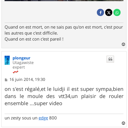
Quand on est mort, on ne sais pas qu'on est mort, c'est pour
les autres que c'est difficile.
Quand on est con c'est pareil !
a
u
plongeur
t
Utagawiste
expert
M
16 juin 2014, 19:30
e
s
on s'est régalé,et le luidji il est super sympa,bien
s
dans le moule des vtt34,un plaisir de rouler
a
g
ensemble ...super video
e
un zesty sous un
edge
800
a