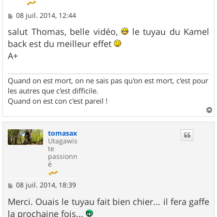
M
08 juil. 2014, 12:44
e
s
salut Thomas, belle vidéo,
le tuyau du Kamel
s
back est du meilleur effet
a
g
A+
e
Quand on est mort, on ne sais pas qu'on est mort, c'est pour
les autres que c'est difficile.
Quand on est con c'est pareil !
a
u
tomasax
t
Utagawis
te
passionn
é
M
08 juil. 2014, 18:39
e
s
Merci. Ouais le tuyau fait bien chier... il fera gaffe
s
la prochaine fois...
a