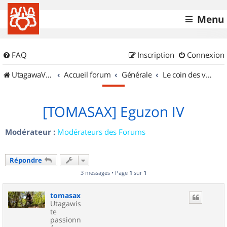
Menu
FAQ
Inscription
Connexion
UtagawaVTT (Randos VTT et VTTAE avec traces GPS)
Accueil forum
Générale
Le coin des vidéastes
[TOMASAX] Eguzon IV
Modérateur :
Modérateurs des Forums
Répondre
3 messages • Page
1
sur
1
tomasax
Utagawis
te
passionn