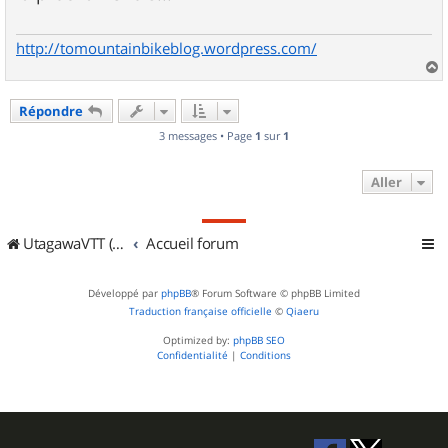
g
e
http://tomountainbikeblog.wordpress.com/
a
u
Répondre
t
3 messages • Page
1
sur
1
Aller
UtagawaVTT (Randos VTT et VTTAE avec traces GPS)
Accueil forum
Développé par
phpBB
® Forum Software © phpBB Limited
Traduction française officielle
©
Qiaeru
Optimized by:
phpBB SEO
Confidentialité
|
Conditions