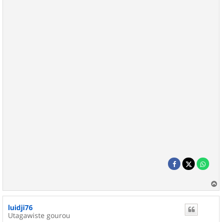
a
u
luidji76
t
Utagawiste gourou