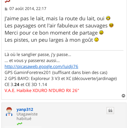
M
07 août 2014, 22:17
e
s
J'aime pas le lait, mais la route du lait, oui
s
Les paysages ont l'air fabuleux et sauvages
a
g
Merci pour ce bon moment de partage
e
Les pistes, un peu larges à mon goût
Là où le sanglier passe, j'y passe...
... et vous y passerez aussi...
http://picasaweb.google.com/luidji76
GPS GaminForetrex201 (suffisant dans bien des cas)
2 GPS BAYO: Exploreur 3 V3 et XC (découverte/jardinage)
CE 3.
24
et CE 3D 1.14
V.A.E. Haibike XDURO N'DURO RX 26"
a
u
yanp312
t
Utagawiste
habitué