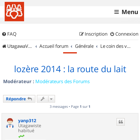
Menu
FAQ
Inscription
Connexion
UtagawaVTT (Randos VTT et VTTAE avec traces GPS)
Accueil forum
Générale
Le coin des vidéastes
lozère 2014 : la route du lait
Modérateur :
Modérateurs des Forums
Répondre
3 messages • Page
1
sur
1
yanp312
Utagawiste
habitué