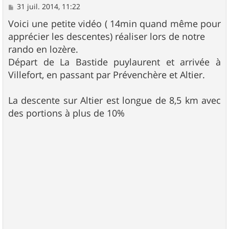
M
31 juil. 2014, 11:22
e
s
Voici une petite vidéo ( 14min quand même pour
s
apprécier les descentes) réaliser lors de notre
a
g
rando en lozère.
e
Départ de La Bastide puylaurent et arrivée à
Villefort, en passant par Prévenchère et Altier.
La descente sur Altier est longue de 8,5 km avec
des portions à plus de 10%