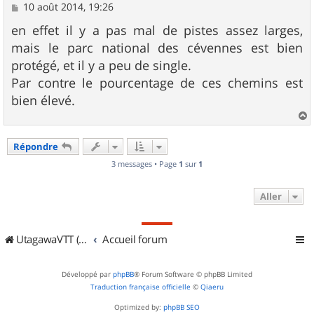
M
10 août 2014, 19:26
e
s
en effet il y a pas mal de pistes assez larges,
s
mais le parc national des cévennes est bien
a
g
protégé, et il y a peu de single.
e
Par contre le pourcentage de ces chemins est
bien élevé.
a
u
Répondre
t
3 messages • Page
1
sur
1
Aller
UtagawaVTT (Randos VTT et VTTAE avec traces GPS)
Accueil forum
Développé par
phpBB
® Forum Software © phpBB Limited
Traduction française officielle
©
Qiaeru
Optimized by:
phpBB SEO