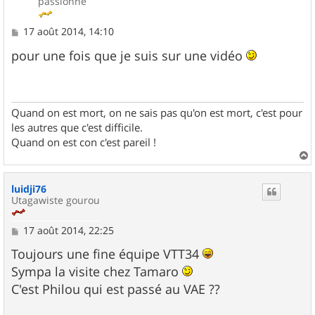
passionné
M
17 août 2014, 14:10
e
s
pour une fois que je suis sur une vidéo
s
a
g
e
Quand on est mort, on ne sais pas qu'on est mort, c'est pour
les autres que c'est difficile.
Quand on est con c'est pareil !
a
u
luidji76
t
Utagawiste gourou
M
17 août 2014, 22:25
e
s
Toujours une fine équipe VTT34
s
Sympa la visite chez Tamaro
a
g
C'est Philou qui est passé au VAE ??
e