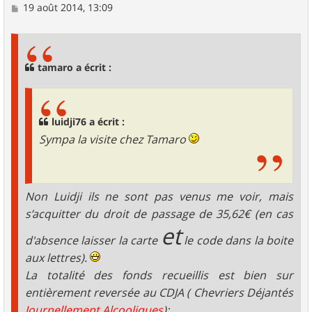
M
19 août 2014, 13:09
e
s
s
a
g
tamaro a écrit :
e
luidji76 a écrit :
Sympa la visite chez Tamaro
Non Luidji ils ne sont pas venus me voir, mais
s’acquitter du droit de passage de 35,62€ (en cas
et
d'absence laisser la carte
le code dans la boite
aux lettres).
La totalité des fonds recueillis est bien sur
entièrement reversée au CDJA ( Chevriers Déjantés
Journellement Alcooliques
):