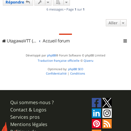
Répondre
t
6 messages • Page
1
sur
1
Aller
UtagawaVTT (Randos VTT et VTTAE avec traces GPS)
Accueil forum
Développé par
phpBB
® Forum Software © phpBB Limited
Traduction française officielle
©
Qiaeru
Optimized by:
phpBB SEO
Confidentialité
|
Conditions
Qui sommes-nous ?
Contact & Logos
Services pros
Mentions légales