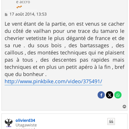
e accro
M
17 août 2014, 13:53
e
s
Le vent étant de la partie, on est venus se cacher
s
du côté de vailhan pour une trace du tamaro le
a
g
chevrier vetetiste le plus déganté de france et de
e
sa rue . du sous bois , des bartassages , des
caillous , des montées techniques qui ne plaisent
pas à tous , des descentes pas rapides mais
techniques et en plus un petit apéro à la fin , bref
que du bonheur .
http://www.pinkbike.com/video/375491/
a
u
olivierd34
t
Utagawiste