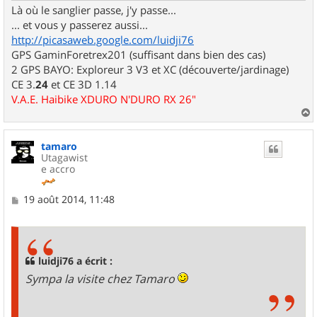
Là où le sanglier passe, j'y passe...
... et vous y passerez aussi...
http://picasaweb.google.com/luidji76
GPS GaminForetrex201 (suffisant dans bien des cas)
2 GPS BAYO: Exploreur 3 V3 et XC (découverte/jardinage)
CE 3.
24
et CE 3D 1.14
V.A.E. Haibike XDURO N'DURO RX 26"
a
u
tamaro
t
Utagawist
e accro
M
19 août 2014, 11:48
e
s
s
a
g
luidji76 a écrit :
e
Sympa la visite chez Tamaro