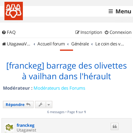
Menu
FAQ
Inscription
Connexion
UtagawaVTT (Randos VTT et VTTAE avec traces GPS)
Accueil forum
Générale
Le coin des vidéastes
[franckeg] barrage des olivettes
à vailhan dans l'hérault
Modérateur :
Modérateurs des Forums
Répondre
6 messages • Page
1
sur
1
franckeg
Utagawist