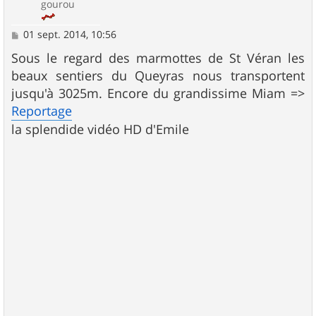
gourou
M
01 sept. 2014, 10:56
e
s
Sous le regard des marmottes de St Véran les
s
beaux sentiers du Queyras nous transportent
a
g
jusqu'à 3025m. Encore du grandissime Miam =>
e
Reportage
la splendide vidéo HD d'Emile