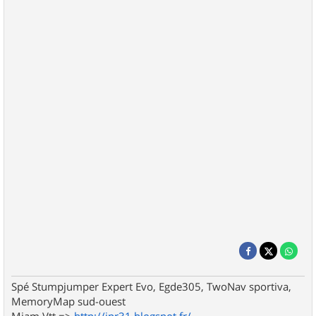
Spé Stumpjumper Expert Evo, Egde305, TwoNav sportiva,
MemoryMap sud-ouest
Miam Vtt =>
http://jpr31.blogspot.fr/