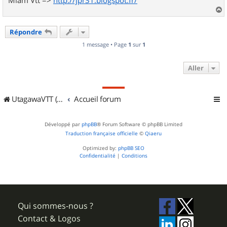
a
u
Répondre
t
1 message • Page
1
sur
1
Aller
UtagawaVTT (Randos VTT et VTTAE avec traces GPS)
Accueil forum
Développé par
phpBB
® Forum Software © phpBB Limited
Traduction française officielle
©
Qiaeru
Optimized by:
phpBB SEO
Confidentialité
|
Conditions
Qui sommes-nous ?
Contact & Logos