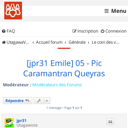
Menu
FAQ
Inscription
Connexion
UtagawaVTT (Randos VTT et VTTAE avec traces GPS)
Accueil forum
Générale
Le coin des vidéastes
[jpr31 Emile] 05 - Pic
Caramantran Queyras
Modérateur :
Modérateurs des Forums
Répondre
1 message • Page
1
sur
1
jpr31
Utagawiste