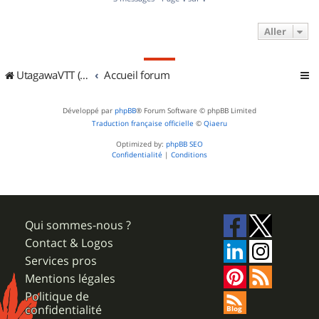
Aller
UtagawaVTT (Randos VTT et VTTAE avec traces GPS)
Accueil forum
Développé par
phpBB
® Forum Software © phpBB Limited
Traduction française officielle
©
Qiaeru
Optimized by:
phpBB SEO
Confidentialité
|
Conditions
Qui sommes-nous ?
Contact & Logos
Services pros
Mentions légales
Politique de
confidentialité