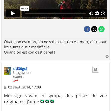
Quand on est mort, on ne sais pas qu'on est mort, c'est pour
les autres que c'est difficile.
Quand on est con c'est pareil !
a
u
titi30gsi
t
Utagawiste
expert
M
02 sept. 2014, 17:09
e
s
Montage vivant et sympa, des prises de vue
s
originales, j'aime
a
g
e