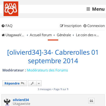
Menu
FAQ
Inscription
Connexion
UtagawaVTT (Randos VTT et VTTAE avec traces GPS)
Accueil forum
Générale
Le coin des vidéastes
[olivierd34]-34- Cabrerolles 01
septembre 2014
Modérateur :
Modérateurs des Forums
Répondre
3 messages • Page
1
sur
1
olivierd34
Utagawiste