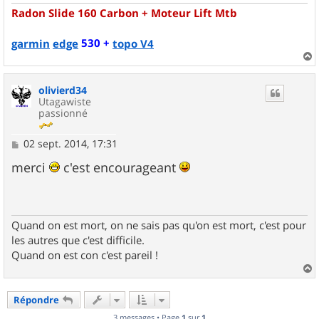
Radon Slide 160 Carbon + Moteur Lift Mtb
530 +
garmin
edge
topo V4
a
u
olivierd34
t
Utagawiste
passionné
M
02 sept. 2014, 17:31
e
s
merci
c'est encourageant
s
a
g
e
Quand on est mort, on ne sais pas qu'on est mort, c'est pour
les autres que c'est difficile.
Quand on est con c'est pareil !
a
u
Répondre
t
3 messages • Page
1
sur
1