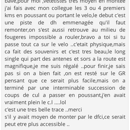
bavé,pour moi ,vetetistes tres moyen en montée
j'ai fais avec mon collegue les 3 ou 4 premiers
kms en poussant ou portant le velo,le debut c'est
une piste de dh emmenagée qu'il faut
remonter,on s'est aussi retrouve au milieu de
fougeres impossible a rouler,bravo a toi si tu
passe tout ca sur le velo ..c'etait physique,mais
ca fait des souvenirs et c'est tres beau,le long
single qui part des antenes et sors a la route est
magnifique,je me suis régalé ..pour finir,je sais
pas si on a bien fait ,on est resté sur le GR
pensant que ce serait plus facile,mais on a
terminé par une interminable succession de
coups de cul a passer en poussant,j'en avait
vraiment plein le c.l ....lol
c'est une tres belle trace ..merci
s'il y avait moyen de monter par le dfci,ce serait
peut etre plus accessible ..