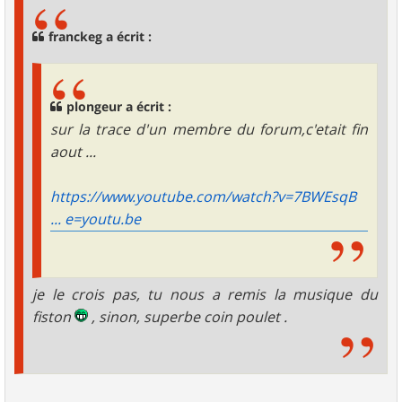
s
a
g
franckeg a écrit :
e
plongeur a écrit :
sur la trace d'un membre du forum,c'etait fin
aout ...
https://www.youtube.com/watch?v=7BWEsqB
... e=youtu.be
je le crois pas, tu nous a remis la musique du
fiston
, sinon, superbe coin poulet .