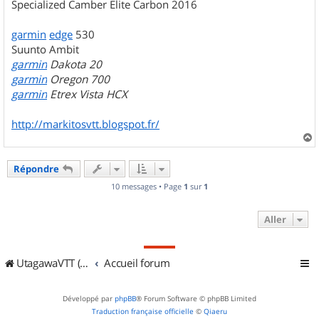
Specialized Camber Elite Carbon 2016
garmin
edge
530
Suunto Ambit
garmin
Dakota 20
garmin
Oregon 700
garmin
Etrex Vista HCX
http://markitosvtt.blogspot.fr/
a
u
Répondre
t
10 messages • Page
1
sur
1
Aller
UtagawaVTT (Randos VTT et VTTAE avec traces GPS)
Accueil forum
Développé par
phpBB
® Forum Software © phpBB Limited
Traduction française officielle
©
Qiaeru