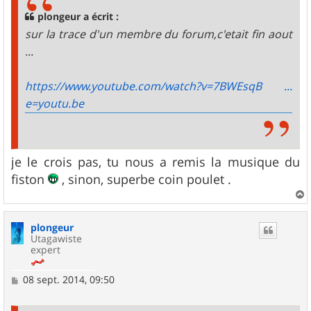
a
g
plongeur a écrit :
e
sur la trace d'un membre du forum,c'etait fin aout
...
https://www.youtube.com/watch?v=7BWEsqB ...
e=youtu.be
je le crois pas, tu nous a remis la musique du
fiston
, sinon, superbe coin poulet .
a
u
plongeur
t
Utagawiste
expert
M
08 sept. 2014, 09:50
e
s