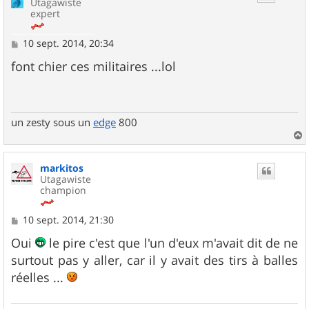
Utagawiste
expert
M
10 sept. 2014, 20:34
e
s
font chier ces militaires ...lol
s
a
g
e
un zesty sous un
edge
800
a
u
markitos
t
Utagawiste
champion
M
10 sept. 2014, 21:30
e
s
Oui
le pire c'est que l'un d'eux m'avait dit de ne
s
surtout pas y aller, car il y avait des tirs à balles
a
g
réelles ...
e