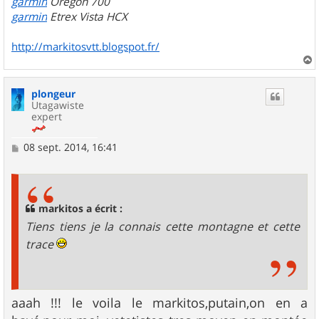
garmin
Oregon 700
garmin
Etrex Vista HCX
http://markitosvtt.blogspot.fr/
a
u
plongeur
t
Utagawiste
expert
M
08 sept. 2014, 16:41
e
s
s
a
g
markitos a écrit :
e
Tiens tiens je la connais cette montagne et cette
trace
aaah !!! le voila le markitos,putain,on en a