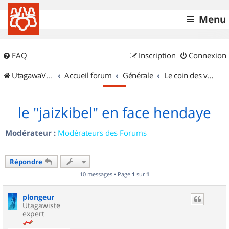
Menu
FAQ
Inscription
Connexion
UtagawaVTT (Randos VTT et VTTAE avec traces GPS)
Accueil forum
Générale
Le coin des vidéastes
le "jaizkibel" en face hendaye
Modérateur :
Modérateurs des Forums
Répondre
10 messages • Page
1
sur
1
plongeur
Utagawiste
expert