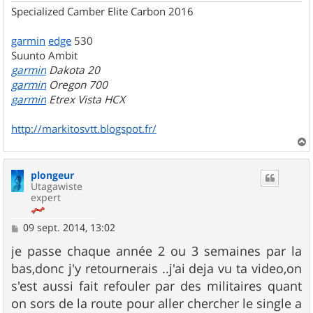
Specialized Camber Elite Carbon 2016
garmin
edge
530
Suunto Ambit
garmin
Dakota 20
garmin
Oregon 700
garmin
Etrex Vista HCX
http://markitosvtt.blogspot.fr/
a
u
plongeur
t
Utagawiste
expert
M
09 sept. 2014, 13:02
e
s
je passe chaque année 2 ou 3 semaines par la
s
bas,donc j'y retournerais ..j'ai deja vu ta video,on
a
g
s'est aussi fait refouler par des militaires quant
e
on sors de la route pour aller chercher le single a