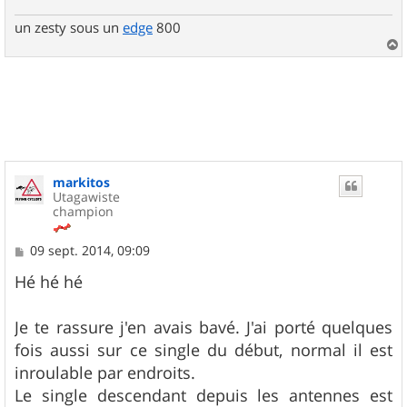
un zesty sous un
edge
800
a
u
t
markitos
Utagawiste
champion
M
09 sept. 2014, 09:09
e
s
Hé hé hé
s
a
g
Je te rassure j'en avais bavé. J'ai porté quelques
e
fois aussi sur ce single du début, normal il est
inroulable par endroits.
Le single descendant depuis les antennes est