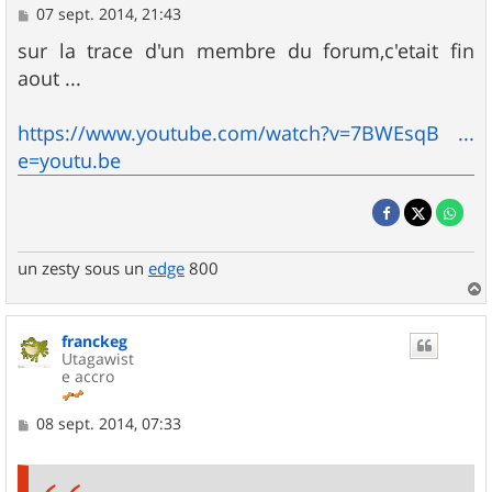
M
07 sept. 2014, 21:43
e
s
sur la trace d'un membre du forum,c'etait fin
s
aout ...
a
g
e
https://www.youtube.com/watch?v=7BWEsqB ...
e=youtu.be
un zesty sous un
edge
800
a
u
franckeg
t
Utagawist
e accro
M
08 sept. 2014, 07:33
e
s
s