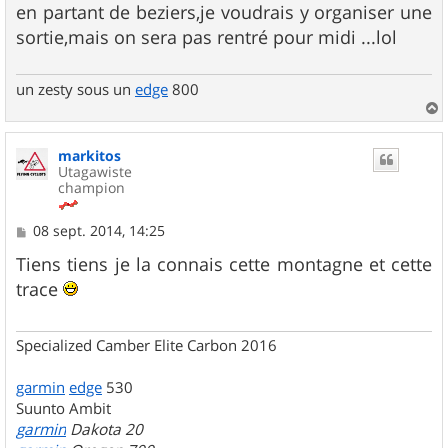
en partant de beziers,je voudrais y organiser une
sortie,mais on sera pas rentré pour midi ...lol
un zesty sous un
edge
800
a
u
markitos
t
Utagawiste
champion
M
08 sept. 2014, 14:25
e
s
Tiens tiens je la connais cette montagne et cette
s
trace
a
g
e
Specialized Camber Elite Carbon 2016
garmin
edge
530
Suunto Ambit
garmin
Dakota 20