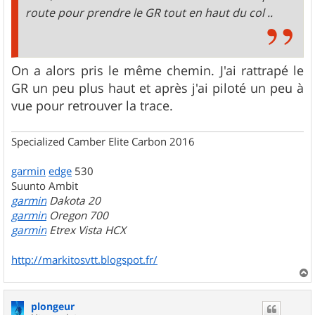
route pour prendre le GR tout en haut du col ..
On a alors pris le même chemin. J'ai rattrapé le
GR un peu plus haut et après j'ai piloté un peu à
vue pour retrouver la trace.
Specialized Camber Elite Carbon 2016
garmin
edge
530
Suunto Ambit
garmin
Dakota 20
garmin
Oregon 700
garmin
Etrex Vista HCX
http://markitosvtt.blogspot.fr/
a
u
plongeur
t