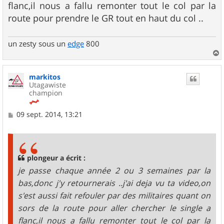
flanc,il nous a fallu remonter tout le col par la
route pour prendre le GR tout en haut du col ..
un zesty sous un
edge
800
a
u
markitos
t
Utagawiste
champion
M
09 sept. 2014, 13:21
e
s
s
a
g
plongeur a écrit :
e
je passe chaque année 2 ou 3 semaines par la
bas,donc j'y retournerais ..j'ai deja vu ta video,on
s'est aussi fait refouler par des militaires quant on
sors de la route pour aller chercher le single a
flanc,il nous a fallu remonter tout le col par la