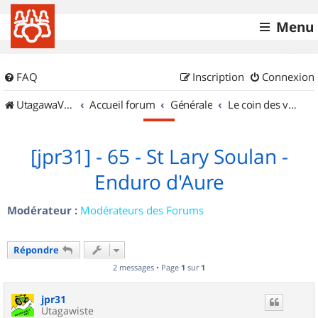
Menu
FAQ
Inscription
Connexion
UtagawaVTT (Randos VTT et VTTAE avec traces GPS)
Accueil forum
Générale
Le coin des vidéastes
[jpr31] - 65 - St Lary Soulan -
Enduro d'Aure
Modérateur :
Modérateurs des Forums
Répondre
2 messages • Page
1
sur
1
jpr31
Utagawiste