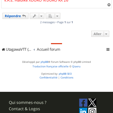
V.A.E. Haibike XDURO N'DURO RX 26"
a
u
Répondre
t
2 messages • Page
1
sur
1
Aller
UtagawaVTT (Randos VTT et VTTAE avec traces GPS)
Accueil forum
Développé par
phpBB
® Forum Software © phpBB Limited
Traduction française officielle
©
Qiaeru
Optimized by:
phpBB SEO
Confidentialité
|
Conditions
Qui sommes-nous ?
Contact & Logos