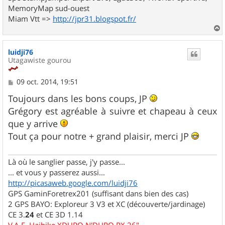
MemoryMap sud-ouest
Miam Vtt =>
http://jpr31.blogspot.fr/
a
u
luidji76
t
Utagawiste gourou
M
09 oct. 2014, 19:51
e
s
Toujours dans les bons coups, JP
s
Grégory est agréable à suivre et chapeau à ceux
a
g
que y arrive
e
Tout ça pour notre + grand plaisir, merci JP
Là où le sanglier passe, j'y passe...
... et vous y passerez aussi...
http://picasaweb.google.com/luidji76
GPS GaminForetrex201 (suffisant dans bien des cas)
2 GPS BAYO: Exploreur 3 V3 et XC (découverte/jardinage)
CE 3.
24
et CE 3D 1.14