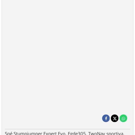
Spé Stumpjumper Expert Evo, Egde305, TwoNav sportiva,