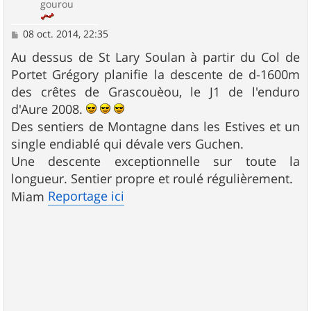
gourou
M
08 oct. 2014, 22:35
e
s
Au dessus de St Lary Soulan à partir du Col de
s
Portet Grégory planifie la descente de d-1600m
a
g
des crêtes de Grascouèou, le J1 de l'enduro
e
d'Aure 2008.
Des sentiers de Montagne dans les Estives et un
single endiablé qui dévale vers Guchen.
Une descente exceptionnelle sur toute la
longueur. Sentier propre et roulé régulièrement.
Reportage ici
Miam