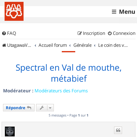
Menu
FAQ
Inscription
Connexion
UtagawaVTT (Randos VTT et VTTAE avec traces GPS)
Accueil forum
Générale
Le coin des vidéastes
Spectral en Val de mouthe,
métabief
Modérateur :
Modérateurs des Forums
Répondre
5 messages • Page
1
sur
1