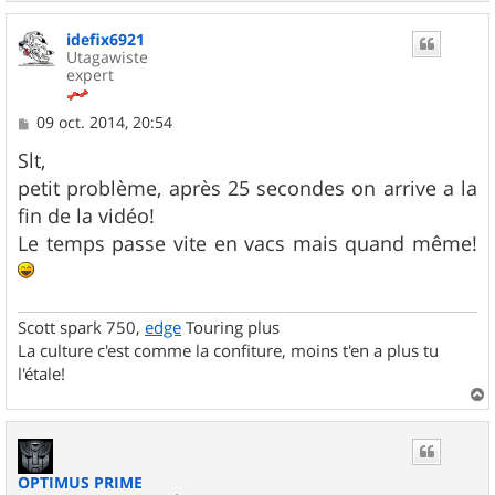
a
u
idefix6921
t
Utagawiste
expert
M
09 oct. 2014, 20:54
e
s
Slt,
s
petit problème, après 25 secondes on arrive a la
a
g
fin de la vidéo!
e
Le temps passe vite en vacs mais quand même!
Scott spark 750,
edge
Touring plus
La culture c'est comme la confiture, moins t'en a plus tu
l'étale!
a
u
t
OPTIMUS PRIME