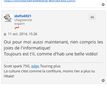
a
u
idefix6921
t
Utagawiste
expert
M
11 oct. 2014, 15:26
e
s
Oui pour moi aussi maintenant, rien compris les
s
joies de l'informatique!
a
g
Toujours est t'il, comme d'hab une belle vidéo!
e
Scott spark 750,
edge
Touring plus
La culture c'est comme la confiture, moins t'en a plus tu
l'étale!
a
u
t