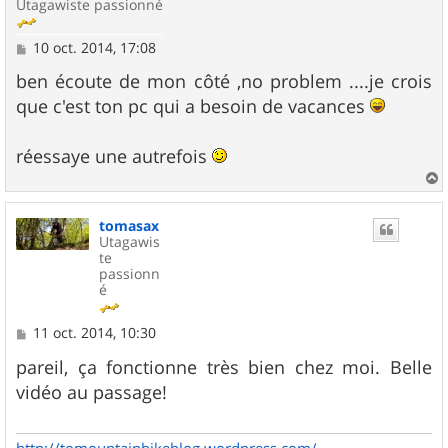
Utagawiste passionné
M
10 oct. 2014, 17:08
e
s
ben écoute de mon côté ,no problem ....je crois
s
que c'est ton pc qui a besoin de vacances
a
g
e
réessaye une autrefois
a
u
tomasax
t
Utagawis
te
passionn
é
M
11 oct. 2014, 10:30
e
s
pareil, ça fonctionne très bien chez moi. Belle
s
vidéo au passage!
a
g
e
http://tomountainbikeblog.wordpress.com/