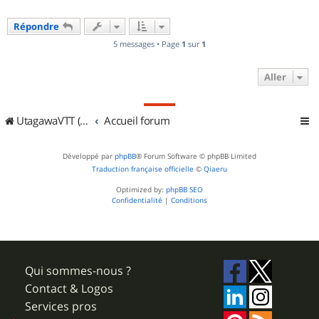
Répondre
5 messages • Page
1
sur
1
Aller
UtagawaVTT (Randos VTT et VTTAE avec traces GPS)
Accueil forum
Développé par
phpBB
® Forum Software © phpBB Limited
Traduction française officielle
©
Qiaeru
Optimized by:
phpBB SEO
Confidentialité
|
Conditions
Qui sommes-nous ?
Contact & Logos
Services pros