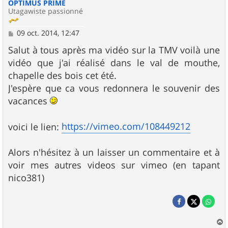
OPTIMUS PRIME
Utagawiste passionné
M
09 oct. 2014, 12:47
e
s
Salut à tous après ma vidéo sur la TMV voilà une
s
vidéo que j'ai réalisé dans le val de mouthe,
a
g
chapelle des bois cet été.
e
J'espère que ca vous redonnera le souvenir des
vacances
https://vimeo.com/108449212
voici le lien:
Alors n'hésitez à un laisser un commentaire et à
voir mes autres videos sur vimeo (en tapant
nico381)