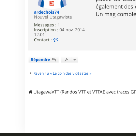
e
également des c
ardechois74
Un mag complet 
Nouvel Utagawiste
Messages :
1
Inscription :
04 nov. 2014,
12:01
C
Contact :
o
n
t
a
Répondre
c
t
e
Revenir à « Le coin des vidéastes »
r
a
r
UtagawaVTT (Randos VTT et VTTAE avec traces GP
d
e
c
h
o
i
s
7
4