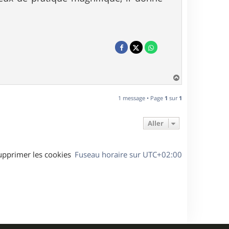
H
a
u
1 message • Page
1
sur
1
t
Aller
upprimer les cookies
Fuseau horaire sur
UTC+02:00