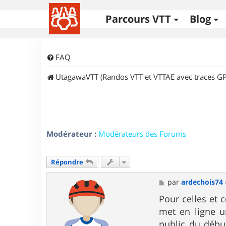
Parcours VTT
Blog
FAQ
UtagawaVTT (Randos VTT et VTTAE avec traces GP
Modérateur :
Modérateurs des Forums
Répondre
M
par
ardechois74
e
s
Pour celles et 
s
met en ligne u
a
g
public du début