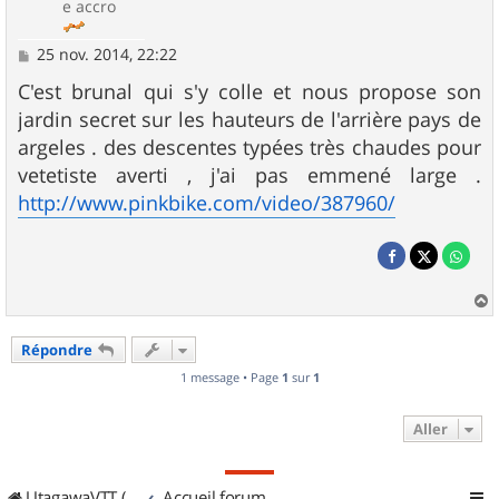
e accro
M
25 nov. 2014, 22:22
e
s
C'est brunal qui s'y colle et nous propose son
s
jardin secret sur les hauteurs de l'arrière pays de
a
g
argeles . des descentes typées très chaudes pour
e
vetetiste averti , j'ai pas emmené large .
http://www.pinkbike.com/video/387960/
a
u
Répondre
t
1 message • Page
1
sur
1
Aller
UtagawaVTT (Randos VTT et VTTAE avec traces GPS)
Accueil forum