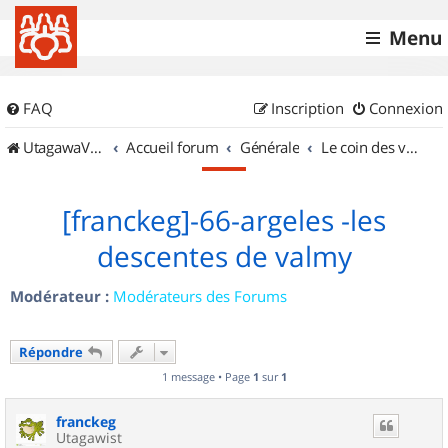
Menu
FAQ
Inscription
Connexion
UtagawaVTT (Randos VTT et VTTAE avec traces GPS)
Accueil forum
Générale
Le coin des vidéastes
[franckeg]-66-argeles -les
descentes de valmy
Modérateur :
Modérateurs des Forums
Répondre
1 message • Page
1
sur
1
franckeg
Utagawist