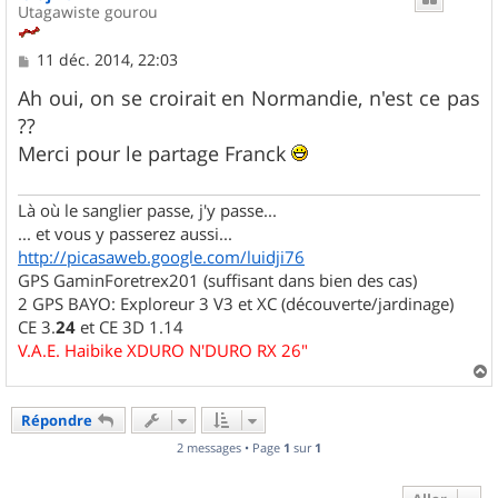
Utagawiste gourou
M
11 déc. 2014, 22:03
e
s
Ah oui, on se croirait en Normandie, n'est ce pas
s
??
a
g
Merci pour le partage Franck
e
Là où le sanglier passe, j'y passe...
... et vous y passerez aussi...
http://picasaweb.google.com/luidji76
GPS GaminForetrex201 (suffisant dans bien des cas)
2 GPS BAYO: Exploreur 3 V3 et XC (découverte/jardinage)
CE 3.
24
et CE 3D 1.14
V.A.E. Haibike XDURO N'DURO RX 26"
a
u
Répondre
t
2 messages • Page
1
sur
1