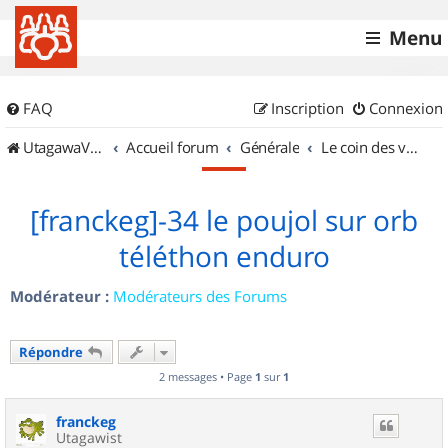
Menu
FAQ
Inscription
Connexion
UtagawaVTT (Randos VTT et VTTAE avec traces GPS)
Accueil forum
Générale
Le coin des vidéastes
[franckeg]-34 le poujol sur orb
téléthon enduro
Modérateur :
Modérateurs des Forums
Répondre
2 messages • Page
1
sur
1
franckeg
Utagawist