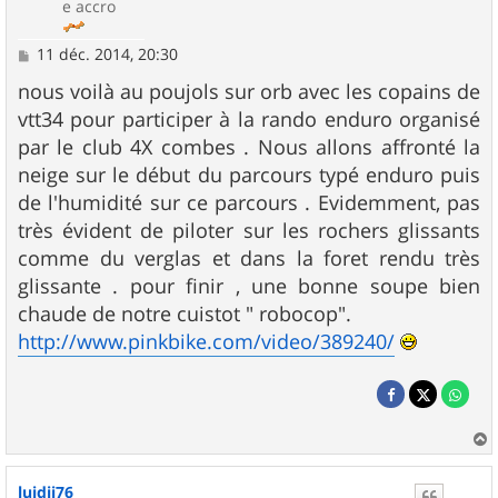
e accro
M
11 déc. 2014, 20:30
e
s
nous voilà au poujols sur orb avec les copains de
s
vtt34 pour participer à la rando enduro organisé
a
g
par le club 4X combes . Nous allons affronté la
e
neige sur le début du parcours typé enduro puis
de l'humidité sur ce parcours . Evidemment, pas
très évident de piloter sur les rochers glissants
comme du verglas et dans la foret rendu très
glissante . pour finir , une bonne soupe bien
chaude de notre cuistot " robocop".
http://www.pinkbike.com/video/389240/
a
u
luidji76
t