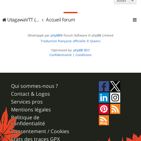
Aller
UtagawaVTT (Randos VTT et VTTAE avec traces GPS)
Accueil forum
Développé par
phpBB
® Forum Software © phpBB Limited
Traduction française officielle
©
Qiaeru
Optimized by:
phpBB SEO
Confidentialité
|
Conditions
Qui sommes-nous ?
Contact & Logos
Services pros
Mentions légales
Politique de
confidentialité
Consentement / Cookies
Stats des traces GPX