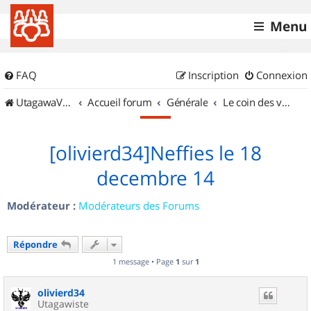
Menu
FAQ
Inscription
Connexion
UtagawaVTT (Randos VTT et VTTAE avec traces GPS)
Accueil forum
Générale
Le coin des vidéastes
[olivierd34]Neffies le 18
decembre 14
Modérateur :
Modérateurs des Forums
Répondre
1 message • Page
1
sur
1
olivierd34
Utagawiste