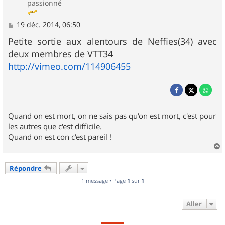
passionné
M
19 déc. 2014, 06:50
e
s
Petite sortie aux alentours de Neffies(34) avec
s
deux membres de VTT34
a
g
http://vimeo.com/114906455
e
Quand on est mort, on ne sais pas qu'on est mort, c'est pour
les autres que c'est difficile.
Quand on est con c'est pareil !
a
u
Répondre
t
1 message • Page
1
sur
1
Aller