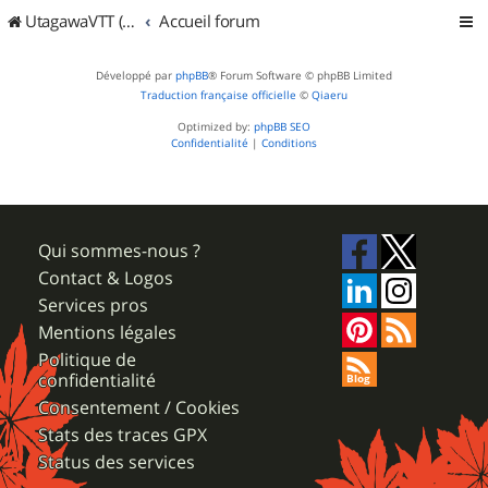
UtagawaVTT (Randos VTT et VTTAE avec traces GPS)
Accueil forum
Développé par
phpBB
® Forum Software © phpBB Limited
Traduction française officielle
©
Qiaeru
Optimized by:
phpBB SEO
Confidentialité
|
Conditions
Qui sommes-nous ?
Contact & Logos
Services pros
Mentions légales
Politique de
confidentialité
Consentement / Cookies
Stats des traces GPX
Status des services