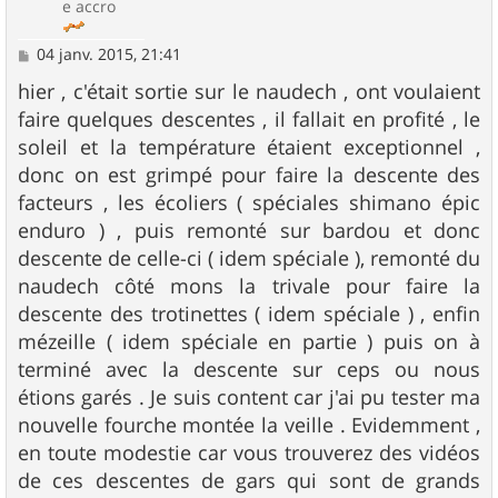
e accro
M
04 janv. 2015, 21:41
e
s
hier , c'était sortie sur le naudech , ont voulaient
s
faire quelques descentes , il fallait en profité , le
a
g
soleil et la température étaient exceptionnel ,
e
donc on est grimpé pour faire la descente des
facteurs , les écoliers ( spéciales shimano épic
enduro ) , puis remonté sur bardou et donc
descente de celle-ci ( idem spéciale ), remonté du
naudech côté mons la trivale pour faire la
descente des trotinettes ( idem spéciale ) , enfin
mézeille ( idem spéciale en partie ) puis on à
terminé avec la descente sur ceps ou nous
étions garés . Je suis content car j'ai pu tester ma
nouvelle fourche montée la veille . Evidemment ,
en toute modestie car vous trouverez des vidéos
de ces descentes de gars qui sont de grands