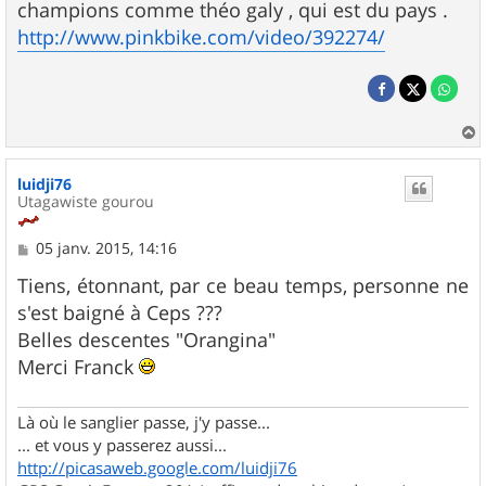
champions comme théo galy , qui est du pays .
http://www.pinkbike.com/video/392274/
a
u
luidji76
t
Utagawiste gourou
M
05 janv. 2015, 14:16
e
s
Tiens, étonnant, par ce beau temps, personne ne
s
s'est baigné à Ceps ???
a
g
Belles descentes "Orangina"
e
Merci Franck
Là où le sanglier passe, j'y passe...
... et vous y passerez aussi...
http://picasaweb.google.com/luidji76