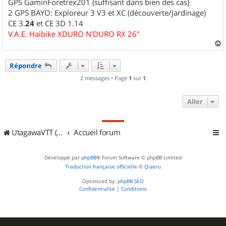
GPS GaminForetrex201 (suffisant dans bien des cas)
2 GPS BAYO: Exploreur 3 V3 et XC (découverte/jardinage)
CE 3.
24
et CE 3D 1.14
V.A.E. Haibike XDURO N'DURO RX 26"
a
u
Répondre
t
2 messages • Page
1
sur
1
Aller
UtagawaVTT (Randos VTT et VTTAE avec traces GPS)
Accueil forum
Développé par
phpBB
® Forum Software © phpBB Limited
Traduction française officielle
©
Qiaeru
Optimized by:
phpBB SEO
Confidentialité
|
Conditions