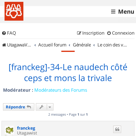
Menu
FAQ
Inscription
Connexion
UtagawaVTT (Randos VTT et VTTAE avec traces GPS)
Accueil forum
Générale
Le coin des vidéastes
[franckeg]-34-Le naudech côté
ceps et mons la trivale
Modérateur :
Modérateurs des Forums
Répondre
2 messages • Page
1
sur
1
franckeg
Utagawist