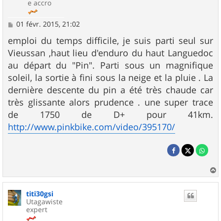
e accro
M
01 févr. 2015, 21:02
e
s
emploi du temps difficile, je suis parti seul sur
s
Vieussan ,haut lieu d'enduro du haut Languedoc
a
g
au départ du "Pin". Parti sous un magnifique
e
soleil, la sortie à fini sous la neige et la pluie . La
dernière descente du pin a été très chaude car
très glissante alors prudence . une super trace
de 1750 de D+ pour 41km.
http://www.pinkbike.com/video/395170/
a
u
titi30gsi
t
Utagawiste
expert