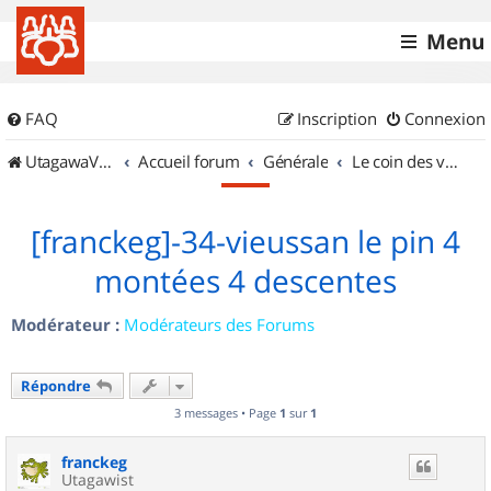
Menu
FAQ
Inscription
Connexion
UtagawaVTT (Randos VTT et VTTAE avec traces GPS)
Accueil forum
Générale
Le coin des vidéastes
[franckeg]-34-vieussan le pin 4
montées 4 descentes
Modérateur :
Modérateurs des Forums
Répondre
3 messages • Page
1
sur
1
franckeg
Utagawist