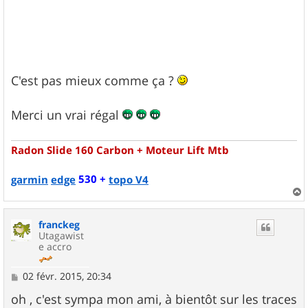
C'est pas mieux comme ça ?
Merci un vrai régal
Radon Slide 160 Carbon + Moteur Lift Mtb
530 +
garmin
edge
topo V4
a
u
franckeg
t
Utagawist
e accro
M
02 févr. 2015, 20:34
e
s
oh , c'est sympa mon ami, à bientôt sur les traces