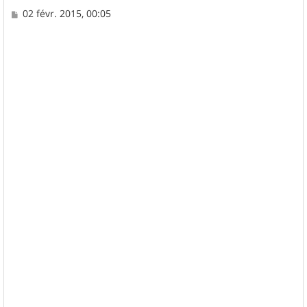
M
02 févr. 2015, 00:05
e
s
s
a
g
e