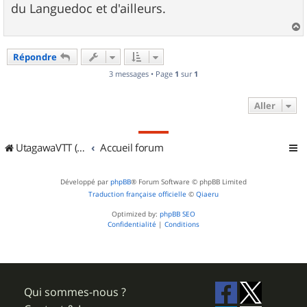
s
du Languedoc et d'ailleurs.
a
g
e
a
u
Répondre
t
3 messages • Page
1
sur
1
Aller
UtagawaVTT (Randos VTT et VTTAE avec traces GPS)
Accueil forum
Développé par
phpBB
® Forum Software © phpBB Limited
Traduction française officielle
©
Qiaeru
Optimized by:
phpBB SEO
Confidentialité
|
Conditions
Qui sommes-nous ?