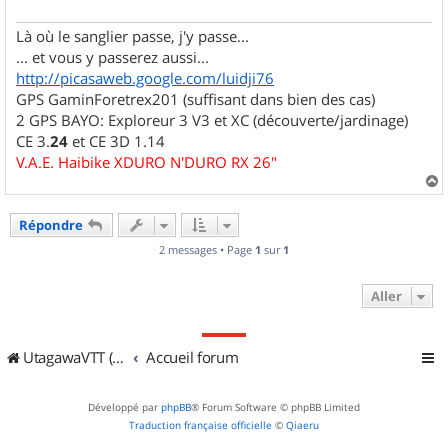
g
e
Là où le sanglier passe, j'y passe...
... et vous y passerez aussi...
http://picasaweb.google.com/luidji76
GPS GaminForetrex201 (suffisant dans bien des cas)
2 GPS BAYO: Exploreur 3 V3 et XC (découverte/jardinage)
CE 3.
24
et CE 3D 1.14
V.A.E. Haibike XDURO N'DURO RX 26"
a
u
Répondre
t
2 messages • Page
1
sur
1
Aller
UtagawaVTT (Randos VTT et VTTAE avec traces GPS)
Accueil forum
Développé par
phpBB
® Forum Software © phpBB Limited
Traduction française officielle
©
Qiaeru