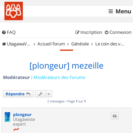
Menu
FAQ
Inscription
Connexion
UtagawaVTT (Randos VTT et VTTAE avec traces GPS)
Accueil forum
Générale
Le coin des vidéastes
[plongeur] mezeille
Modérateur :
Modérateurs des Forums
Répondre
2 messages • Page
1
sur
1
plongeur
Utagawiste
expert