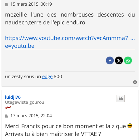
M
15 mars 2015, 00:19
e
s
mezeille l'une des nombreuses descentes du
s
naudech,terre de l'epic enduro
a
g
e
https://www.youtube.com/watch?v=cAmmma7 ...
e=youtu.be
un zesty sous un
edge
800
a
u
luidji76
t
Utagawiste gourou
M
17 mars 2015, 22:04
e
s
Merci Francis pour ce bon moment et la zique
s
Arrives tu à bien maîtriser le VTTAE ?
a