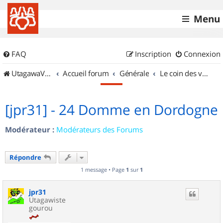
Menu
FAQ
Inscription
Connexion
UtagawaVTT (Randos VTT et VTTAE avec traces GPS)
Accueil forum
Générale
Le coin des vidéastes
[jpr31] - 24 Domme en Dordogne
Modérateur :
Modérateurs des Forums
Répondre
1 message • Page
1
sur
1
jpr31
Utagawiste
gourou