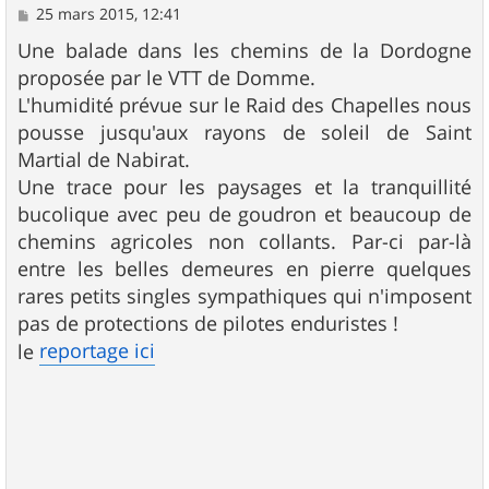
M
25 mars 2015, 12:41
e
s
Une balade dans les chemins de la Dordogne
s
proposée par le VTT de Domme.
a
g
L'humidité prévue sur le Raid des Chapelles nous
e
pousse jusqu'aux rayons de soleil de Saint
Martial de Nabirat.
Une trace pour les paysages et la tranquillité
bucolique avec peu de goudron et beaucoup de
chemins agricoles non collants. Par-ci par-là
entre les belles demeures en pierre quelques
rares petits singles sympathiques qui n'imposent
pas de protections de pilotes enduristes !
reportage ici
le