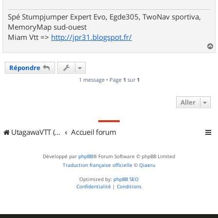
Spé Stumpjumper Expert Evo, Egde305, TwoNav sportiva,
MemoryMap sud-ouest
Miam Vtt =>
http://jpr31.blogspot.fr/
a
u
Répondre
t
1 message • Page
1
sur
1
Aller
UtagawaVTT (Randos VTT et VTTAE avec traces GPS)
Accueil forum
Développé par
phpBB
® Forum Software © phpBB Limited
Traduction française officielle
©
Qiaeru
Optimized by:
phpBB SEO
Confidentialité
|
Conditions