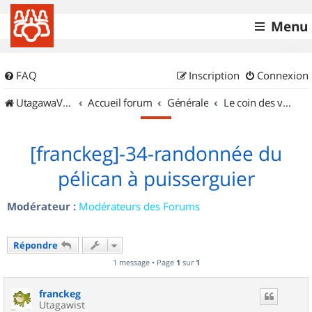
Menu
FAQ
Inscription
Connexion
UtagawaVTT (Randos VTT et VTTAE avec traces GPS)
Accueil forum
Générale
Le coin des vidéastes
[franckeg]-34-randonnée du
pélican à puisserguier
Modérateur :
Modérateurs des Forums
Répondre
1 message • Page
1
sur
1
franckeg
Utagawist