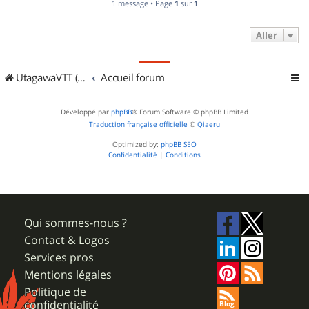
1 message • Page
1
sur
1
Aller
UtagawaVTT (Randos VTT et VTTAE avec traces GPS)
Accueil forum
Développé par
phpBB
® Forum Software © phpBB Limited
Traduction française officielle
©
Qiaeru
Optimized by:
phpBB SEO
Confidentialité
|
Conditions
Qui sommes-nous ?
Contact & Logos
Services pros
Mentions légales
Politique de
confidentialité