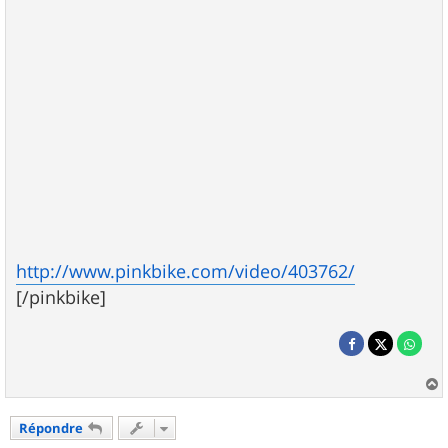
http://www.pinkbike.com/video/403762/
[/pinkbike]
a
u
Répondre
t