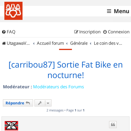
Menu
FAQ
Inscription
Connexion
UtagawaVTT (Randos VTT et VTTAE avec traces GPS)
Accueil forum
Générale
Le coin des vidéastes
[carribou87] Sortie Fat Bike en
nocturne!
Modérateur :
Modérateurs des Forums
Répondre
2 messages • Page
1
sur
1