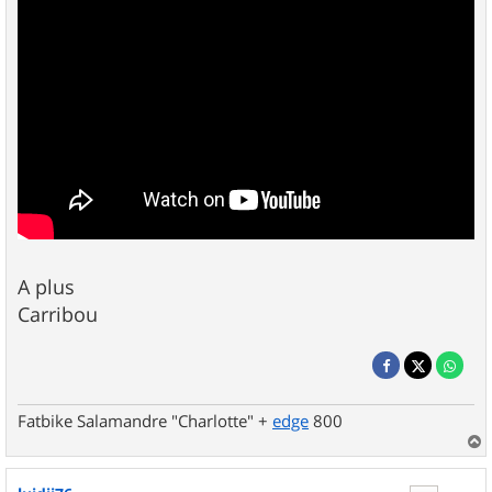
A plus
Carribou
Fatbike Salamandre "Charlotte" +
edge
800
a
u