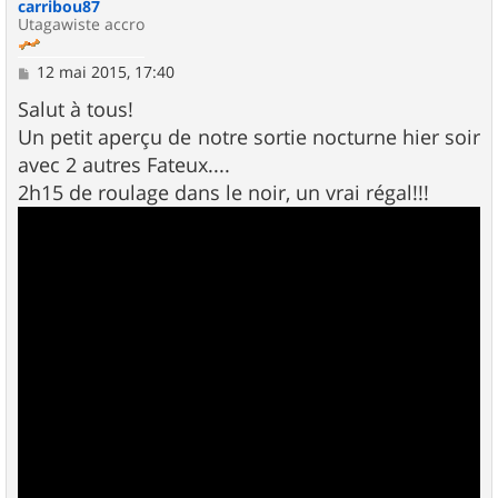
carribou87
Utagawiste accro
M
12 mai 2015, 17:40
e
s
Salut à tous!
s
Un petit aperçu de notre sortie nocturne hier soir
a
g
avec 2 autres Fateux....
e
2h15 de roulage dans le noir, un vrai régal!!!