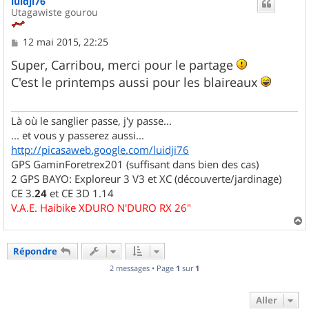
luidji76
t
Utagawiste gourou
M
12 mai 2015, 22:25
e
s
Super, Carribou, merci pour le partage
s
C'est le printemps aussi pour les blaireaux
a
g
e
Là où le sanglier passe, j'y passe...
... et vous y passerez aussi...
http://picasaweb.google.com/luidji76
GPS GaminForetrex201 (suffisant dans bien des cas)
2 GPS BAYO: Exploreur 3 V3 et XC (découverte/jardinage)
CE 3.
24
et CE 3D 1.14
V.A.E. Haibike XDURO N'DURO RX 26"
a
u
Répondre
t
2 messages • Page
1
sur
1
Aller