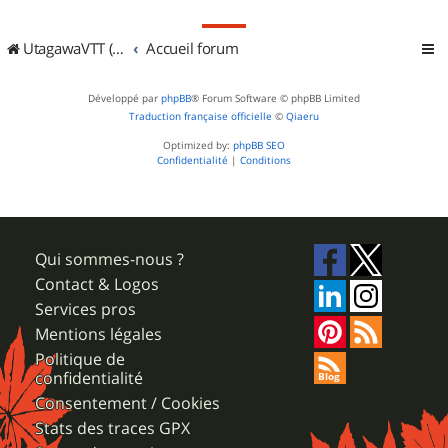
UtagawaVTT (Randos VTT et VTTAE avec traces GPS)
Accueil forum
Développé par
phpBB
® Forum Software © phpBB Limited
Traduction française officielle
©
Qiaeru
Optimized by:
phpBB SEO
Confidentialité
|
Conditions
Qui sommes-nous ?
Contact & Logos
Services pros
Mentions légales
Politique de
confidentialité
Consentement / Cookies
Stats des traces GPX