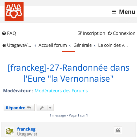
Menu
FAQ
Inscription
Connexion
UtagawaVTT (Randos VTT et VTTAE avec traces GPS)
Accueil forum
Générale
Le coin des vidéastes
[franckeg]-27-Randonnée dans
l'Eure "la Vernonnaise"
Modérateur :
Modérateurs des Forums
Répondre
1 message • Page
1
sur
1
franckeg
Utagawist