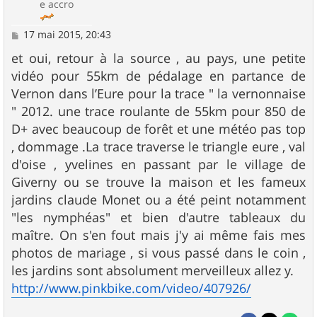
e accro
M
17 mai 2015, 20:43
e
s
et oui, retour à la source , au pays, une petite
s
vidéo pour 55km de pédalage en partance de
a
g
Vernon dans l’Eure pour la trace " la vernonnaise
e
" 2012. une trace roulante de 55km pour 850 de
D+ avec beaucoup de forêt et une météo pas top
, dommage .La trace traverse le triangle eure , val
d'oise , yvelines en passant par le village de
Giverny ou se trouve la maison et les fameux
jardins claude Monet ou a été peint notamment
"les nymphéas" et bien d'autre tableaux du
maître. On s'en fout mais j'y ai même fais mes
photos de mariage , si vous passé dans le coin ,
les jardins sont absolument merveilleux allez y.
http://www.pinkbike.com/video/407926/