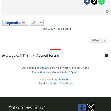
a
u
Répondre
t
1 message • Page
1
sur
1
Aller
UtagawaVTT (Randos VTT et VTTAE avec traces GPS)
Accueil forum
Développé par
phpBB
® Forum Software © phpBB Limited
Traduction française officielle
©
Qiaeru
Optimized by:
phpBB SEO
Confidentialité
|
Conditions
Qui sommes-nous ?