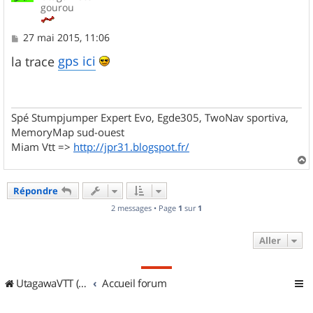
gourou
M
27 mai 2015, 11:06
e
s
gps ici
la trace
s
a
g
e
Spé Stumpjumper Expert Evo, Egde305, TwoNav sportiva,
MemoryMap sud-ouest
Miam Vtt =>
http://jpr31.blogspot.fr/
a
u
Répondre
t
2 messages • Page
1
sur
1
Aller
UtagawaVTT (Randos VTT et VTTAE avec traces GPS)
Accueil forum