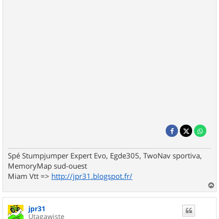
Spé Stumpjumper Expert Evo, Egde305, TwoNav sportiva,
MemoryMap sud-ouest
Miam Vtt =>
http://jpr31.blogspot.fr/
a
u
jpr31
t
Utagawiste