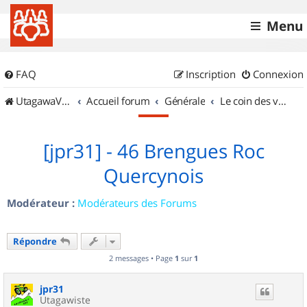
Menu
FAQ
Inscription
Connexion
UtagawaVTT (Randos VTT et VTTAE avec traces GPS)
Accueil forum
Générale
Le coin des vidéastes
[jpr31] - 46 Brengues Roc
Quercynois
Modérateur :
Modérateurs des Forums
Répondre
2 messages • Page
1
sur
1
jpr31
Utagawiste