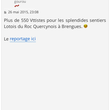
gourou
M
26 mai 2015, 23:08
e
s
Plus de 550 Vttistes pour les splendides sentiers
s
Lotois du Roc Quercynois à Brengues.
a
g
e
reportage ici
Le