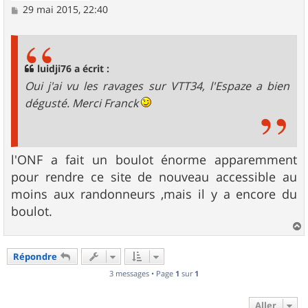
M
29 mai 2015, 22:40
e
s
s
a
g
luidji76 a écrit :
e
Oui j'ai vu les ravages sur VTT34, l'Espaze a bien
dégusté. Merci Franck
l'ONF a fait un boulot énorme apparemment
pour rendre ce site de nouveau accessible au
moins aux randonneurs ,mais il y a encore du
boulot.
a
u
Répondre
t
3 messages • Page
1
sur
1
Aller