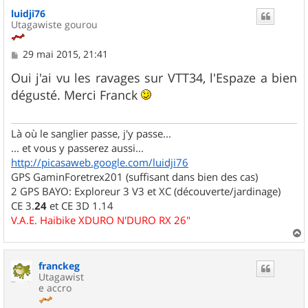
u
luidji76
t
Utagawiste gourou
M
29 mai 2015, 21:41
e
s
Oui j'ai vu les ravages sur VTT34, l'Espaze a bien
s
dégusté. Merci Franck
a
g
e
Là où le sanglier passe, j'y passe...
... et vous y passerez aussi...
http://picasaweb.google.com/luidji76
GPS GaminForetrex201 (suffisant dans bien des cas)
2 GPS BAYO: Exploreur 3 V3 et XC (découverte/jardinage)
CE 3.
24
et CE 3D 1.14
V.A.E. Haibike XDURO N'DURO RX 26"
a
u
franckeg
t
Utagawist
e accro