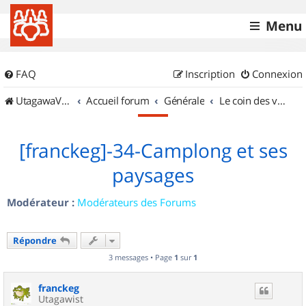
Menu
FAQ
Inscription
Connexion
UtagawaVTT (Randos VTT et VTTAE avec traces GPS)
Accueil forum
Générale
Le coin des vidéastes
[franckeg]-34-Camplong et ses
paysages
Modérateur :
Modérateurs des Forums
Répondre
3 messages • Page
1
sur
1
franckeg
Utagawist