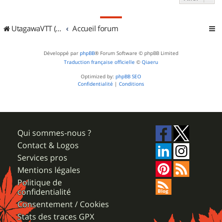
UtagawaVTT (Randos VTT et VTTAE avec traces GPS)
Accueil forum
Développé par
phpBB
® Forum Software © phpBB Limited
Traduction française officielle
©
Qiaeru
Optimized by:
phpBB SEO
Confidentialité
|
Conditions
Qui sommes-nous ?
Contact & Logos
Services pros
Mentions légales
Politique de
confidentialité
Consentement / Cookies
Stats des traces GPX