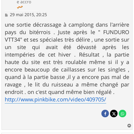
e accro
M
29 mai 2015, 20:25
e
s
une sortie décrassage à camplong dans l'arrière
s
pays du bitérrois . Juste après le " FUNDURO
a
g
VTT34" et ses spéciales très délire , une sortie sur
e
un site qui avait été dévasté après les
intempéries de cet hiver . Résultat , la partie
haute du site est très roulable même si il y a
encore beaucoup de caillasses sur les singles ,
quand à la partie basse ,il y a encore pas mal de
ravage , le lit du ruisseau a même changé par
endroit . on c'est quand même bien régalé .
http://www.pinkbike.com/video/409705/
a