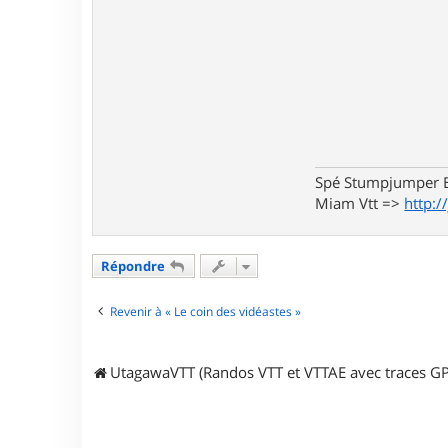
Spé Stumpjumper E
Miam Vtt =>
http:/
Répondre
Revenir à « Le coin des vidéastes »
UtagawaVTT (Randos VTT et VTTAE avec traces GP