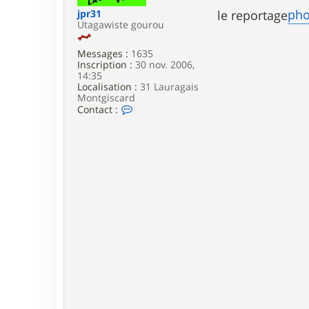
e
pho
jpr31
le reportage
Utagawiste gourou
Messages :
1635
Inscription :
30 nov. 2006,
14:35
Localisation :
31 Lauragais
Montgiscard
C
Contact :
o
n
t
a
c
t
e
r
j
p
r
3
1