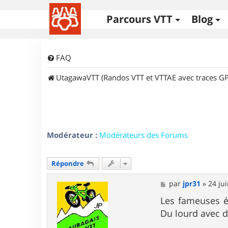
Parcours VTT
Blog
FAQ
UtagawaVTT (Randos VTT et VTTAE avec traces GP
Modérateur :
Modérateurs des Forums
Répondre
M
par
jpr31
»
24 ju
e
s
Les fameuses é
s
Du lourd avec 
a
g