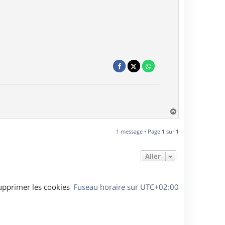
H
a
u
1 message • Page
1
sur
1
t
Aller
upprimer les cookies
Fuseau horaire sur
UTC+02:00