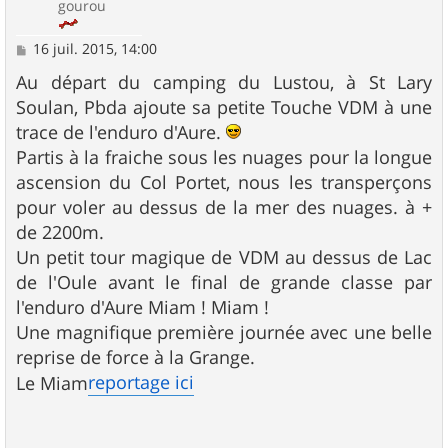
gourou
M
16 juil. 2015, 14:00
e
s
Au départ du camping du Lustou, à St Lary
s
Soulan, Pbda ajoute sa petite Touche VDM à une
a
g
trace de l'enduro d'Aure.
e
Partis à la fraiche sous les nuages pour la longue
ascension du Col Portet, nous les transperçons
pour voler au dessus de la mer des nuages. à +
de 2200m.
Un petit tour magique de VDM au dessus de Lac
de l'Oule avant le final de grande classe par
l'enduro d'Aure Miam ! Miam !
Une magnifique première journée avec une belle
reprise de force à la Grange.
reportage ici
Le Miam