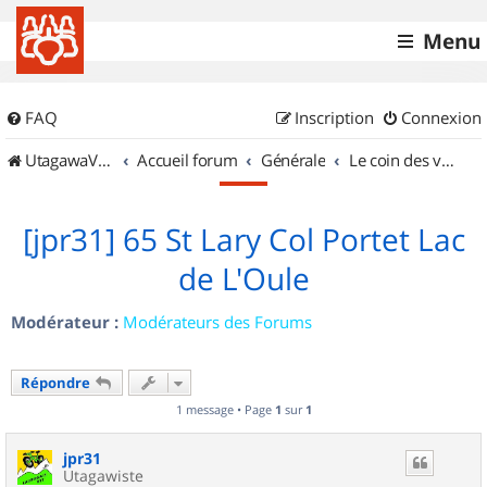
Menu
FAQ
Inscription
Connexion
UtagawaVTT (Randos VTT et VTTAE avec traces GPS)
Accueil forum
Générale
Le coin des vidéastes
[jpr31] 65 St Lary Col Portet Lac
de L'Oule
Modérateur :
Modérateurs des Forums
Répondre
1 message • Page
1
sur
1
jpr31
Utagawiste