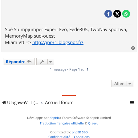
Spé Stumpjumper Expert Evo, Egde305, TwoNav sportiva,
MemoryMap sud-ouest
Miam Vtt =>
http://jpr31.blogspot.fr/
a
u
Répondre
t
1 message • Page
1
sur
1
Aller
UtagawaVTT (Randos VTT et VTTAE avec traces GPS)
Accueil forum
Développé par
phpBB
® Forum Software © phpBB Limited
Traduction française officielle
©
Qiaeru
Optimized by:
phpBB SEO
Confidentialité
|
Conditions