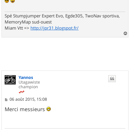
Spé Stumpjumper Expert Evo, Egde305, TwoNav sportiva,
MemoryMap sud-ouest
Miam Vtt =>
http://jpr31.blogspot.fr/
a
u
t
Yannos
Utagawiste
champion
M
06 août 2015, 15:08
e
s
Merci messieurs
s
a
g
e