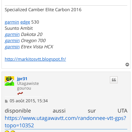
Specialized Camber Elite Carbon 2016
garmin
edge
530
Suunto Ambit
garmin
Dakota 20
garmin
Oregon 700
garmin
Etrex Vista HCX
http://markitosvtt.blogspot.fr/
a
u
jpr31
t
Utagawiste
gourou
M
05 août 2015, 15:34
e
s
disponible aussi sur UTA
s
https://www.utagawavtt.com/randonnee-vtt-gps?
a
g
topo=10352
e