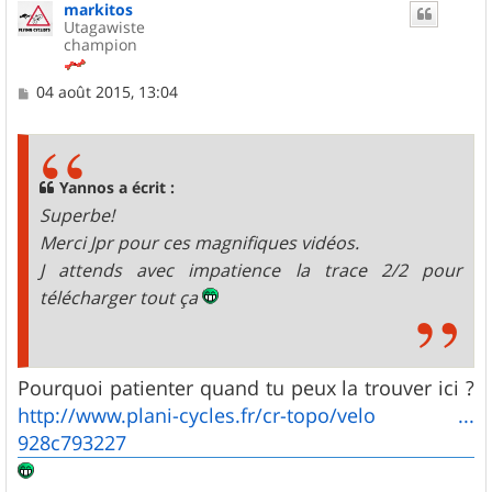
markitos
t
Utagawiste
champion
M
04 août 2015, 13:04
e
s
s
a
g
Yannos a écrit :
e
Superbe!
Merci Jpr pour ces magnifiques vidéos.
J attends avec impatience la trace 2/2 pour
télécharger tout ça
Pourquoi patienter quand tu peux la trouver ici ?
http://www.plani-cycles.fr/cr-topo/velo ...
928c793227