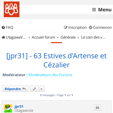
Menu
FAQ
Inscription
Connexion
UtagawaVTT (Randos VTT et VTTAE avec traces GPS)
Accueil forum
Générale
Le coin des vidéastes
[jpr31] - 63 Estives d'Artense et
Cézalier
Modérateur :
Modérateurs des Forums
Répondre
8 messages • Page
1
sur
1
jpr31
Utagawiste