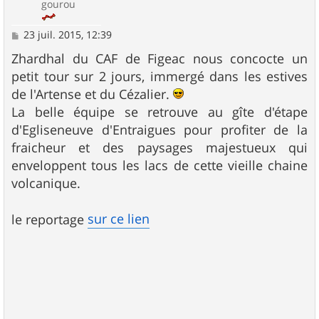
gourou
M
23 juil. 2015, 12:39
e
s
Zhardhal du CAF de Figeac nous concocte un
s
petit tour sur 2 jours, immergé dans les estives
a
g
de l'Artense et du Cézalier.
e
La belle équipe se retrouve au gîte d'étape
d'Egliseneuve d'Entraigues pour profiter de la
fraicheur et des paysages majestueux qui
enveloppent tous les lacs de cette vieille chaine
volcanique.
sur ce lien
le reportage