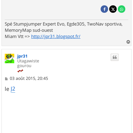
Spé Stumpjumper Expert Evo, Egde305, TwoNav sportiva,
MemoryMap sud-ouest
Miam Vtt =>
http://jpr31.blogspot.fr/
a
u
jpr31
t
Utagawiste
gourou
M
03 août 2015, 20:45
e
s
J2
le
s
a
g
e