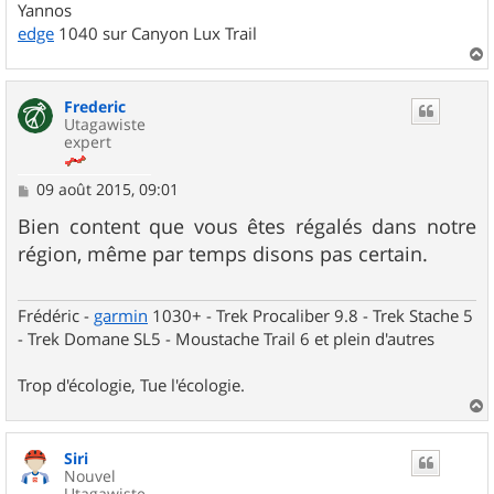
Yannos
edge
1040 sur Canyon Lux Trail
a
u
Frederic
t
Utagawiste
expert
M
09 août 2015, 09:01
e
s
Bien content que vous êtes régalés dans notre
s
région, même par temps disons pas certain.
a
g
e
Frédéric -
garmin
1030+ - Trek Procaliber 9.8 - Trek Stache 5
- Trek Domane SL5 - Moustache Trail 6 et plein d'autres
Trop d'écologie, Tue l'écologie.
a
u
Siri
t
Nouvel
Utagawiste