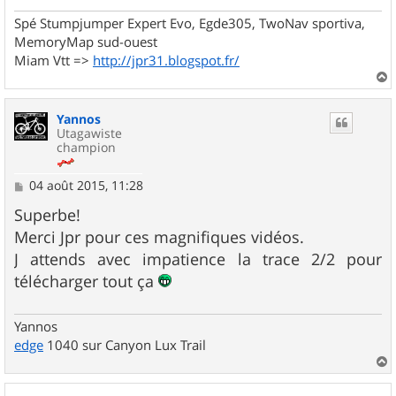
Spé Stumpjumper Expert Evo, Egde305, TwoNav sportiva,
MemoryMap sud-ouest
Miam Vtt =>
http://jpr31.blogspot.fr/
a
u
Yannos
t
Utagawiste
champion
M
04 août 2015, 11:28
e
s
Superbe!
s
Merci Jpr pour ces magnifiques vidéos.
a
g
J attends avec impatience la trace 2/2 pour
e
télécharger tout ça
Yannos
edge
1040 sur Canyon Lux Trail
a
u