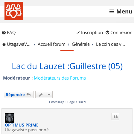
Menu
FAQ
Inscription
Connexion
UtagawaVTT (Randos VTT et VTTAE avec traces GPS)
Accueil forum
Générale
Le coin des vidéastes
Lac du Lauzet :Guillestre (05)
Modérateur :
Modérateurs des Forums
Répondre
1 message • Page
1
sur
1
OPTIMUS PRIME
Utagawiste passionné