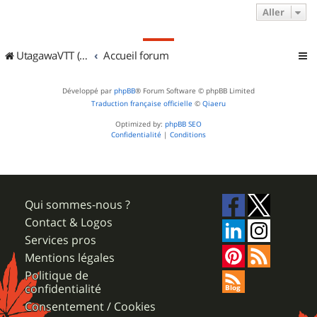
Aller
UtagawaVTT (Randos VTT et VTTAE avec traces GPS)
Accueil forum
Développé par
phpBB
® Forum Software © phpBB Limited
Traduction française officielle
©
Qiaeru
Optimized by:
phpBB SEO
Confidentialité
|
Conditions
Qui sommes-nous ?
Contact & Logos
Services pros
Mentions légales
Politique de
confidentialité
Consentement / Cookies