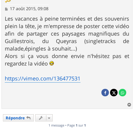
M
17 août 2015, 09:08
e
s
Les vacances à peine terminées et des souvenirs
s
plein la tête, je m'empresse de poster cette vidéo
a
g
afin de partager ces paysages magnifiques du
e
Guillestrois, du Queyras (singletracks de
malade,épingles à souhait...)
Alors si ça vous donne envie n'hésitez pas et
regardez la vidéo
https://vimeo.com/136477531
a
u
Répondre
t
1 message • Page
1
sur
1