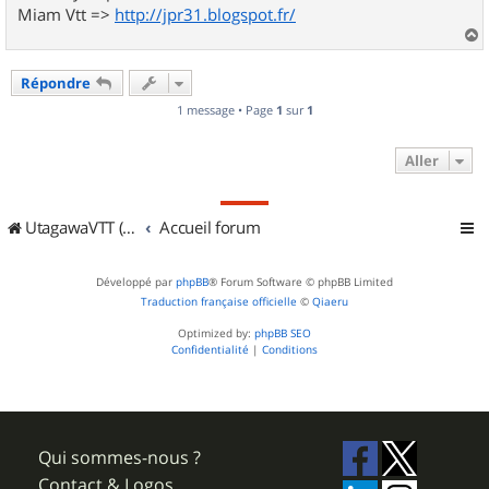
Miam Vtt =>
http://jpr31.blogspot.fr/
a
u
Répondre
t
1 message • Page
1
sur
1
Aller
UtagawaVTT (Randos VTT et VTTAE avec traces GPS)
Accueil forum
Développé par
phpBB
® Forum Software © phpBB Limited
Traduction française officielle
©
Qiaeru
Optimized by:
phpBB SEO
Confidentialité
|
Conditions
Qui sommes-nous ?
Contact & Logos