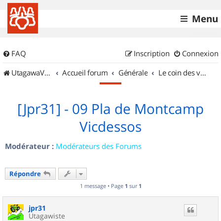
Menu
FAQ
Inscription
Connexion
UtagawaVTT (Randos VTT et VTTAE avec traces GPS)
Accueil forum
Générale
Le coin des vidéastes
[Jpr31] - 09 Pla de Montcamp
Vicdessos
Modérateur :
Modérateurs des Forums
Répondre
1 message • Page
1
sur
1
jpr31
Utagawiste