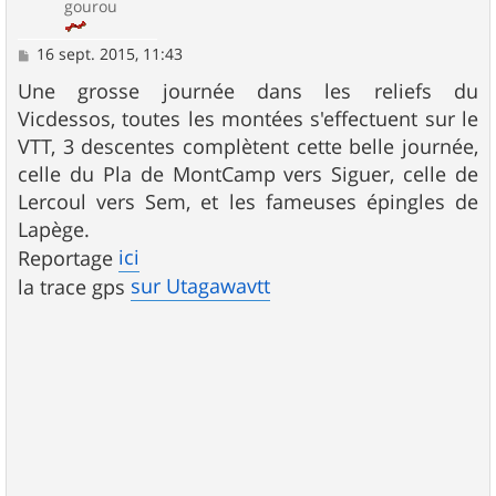
gourou
M
16 sept. 2015, 11:43
e
s
Une grosse journée dans les reliefs du
s
Vicdessos, toutes les montées s'effectuent sur le
a
g
VTT, 3 descentes complètent cette belle journée,
e
celle du Pla de MontCamp vers Siguer, celle de
Lercoul vers Sem, et les fameuses épingles de
Lapège.
ici
Reportage
sur Utagawavtt
la trace gps