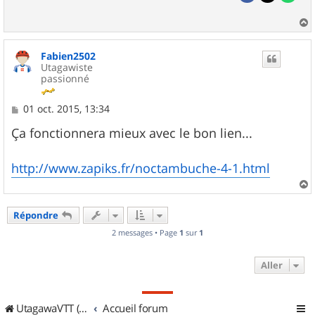
a
u
Fabien2502
t
Utagawiste
passionné
M
01 oct. 2015, 13:34
e
s
Ça fonctionnera mieux avec le bon lien...
s
a
g
http://www.zapiks.fr/noctambuche-4-1.html
e
a
u
Répondre
t
2 messages • Page
1
sur
1
Aller
UtagawaVTT (Randos VTT et VTTAE avec traces GPS)
Accueil forum