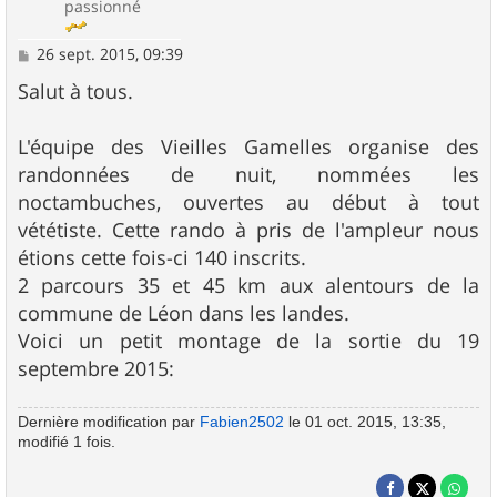
passionné
M
26 sept. 2015, 09:39
e
s
Salut à tous.
s
a
g
L'équipe des Vieilles Gamelles organise des
e
randonnées de nuit, nommées les
noctambuches, ouvertes au début à tout
vététiste. Cette rando à pris de l'ampleur nous
étions cette fois-ci 140 inscrits.
2 parcours 35 et 45 km aux alentours de la
commune de Léon dans les landes.
Voici un petit montage de la sortie du 19
septembre 2015:
Dernière modification par
Fabien2502
le 01 oct. 2015, 13:35,
modifié 1 fois.