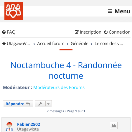
Menu
FAQ
Inscription
Connexion
UtagawaVTT (Randos VTT et VTTAE avec traces GPS)
Accueil forum
Générale
Le coin des vidéastes
Noctambuche 4 - Randonnée
nocturne
Modérateur :
Modérateurs des Forums
Répondre
2 messages • Page
1
sur
1
Fabien2502
Utagawiste