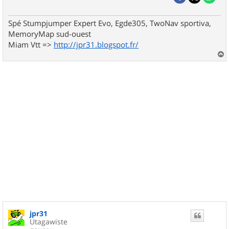
Spé Stumpjumper Expert Evo, Egde305, TwoNav sportiva,
MemoryMap sud-ouest
Miam Vtt =>
http://jpr31.blogspot.fr/
a
u
t
jpr31
Utagawiste