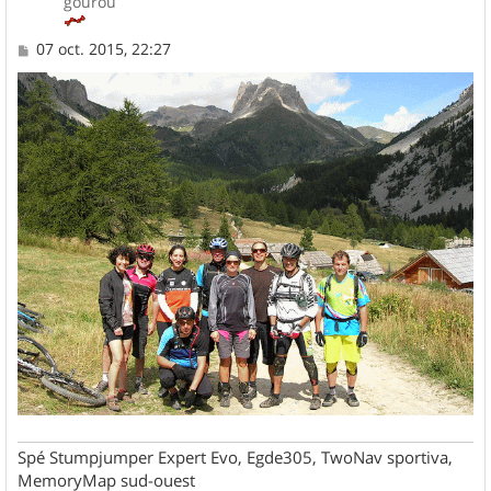
gourou
M
07 oct. 2015, 22:27
e
s
s
a
g
e
Spé Stumpjumper Expert Evo, Egde305, TwoNav sportiva,
MemoryMap sud-ouest