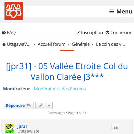
Menu
FAQ
Inscription
Connexion
UtagawaVTT (Randos VTT et VTTAE avec traces GPS)
Accueil forum
Générale
Le coin des vidéastes
[jpr31] - 05 Vallée Etroite Col du
Vallon Clarée J3***
Modérateur :
Modérateurs des Forums
Répondre
2 messages • Page
1
sur
1
jpr31
Utagawiste