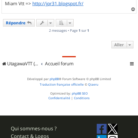
Miam Vtt =>
http://jpr31.blogspot.fr/
a
u
Répondre
t
2 messages • Page
1
sur
1
Aller
UtagawaVTT (Randos VTT et VTTAE avec traces GPS)
Accueil forum
Développé par
phpBB
® Forum Software © phpBB Limited
Traduction française officielle
©
Qiaeru
Optimized by:
phpBB SEO
Confidentialité
|
Conditions
Qui sommes-nous ?
Contact & Logos