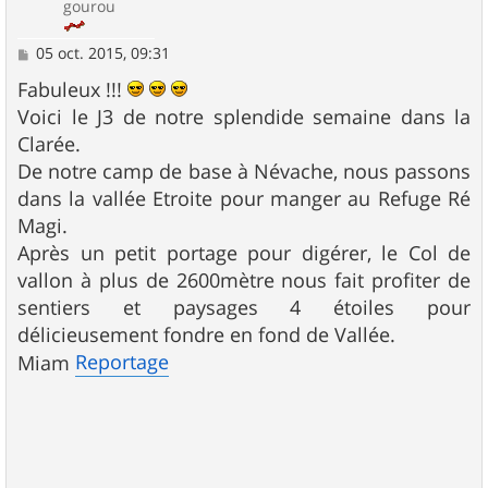
gourou
M
05 oct. 2015, 09:31
e
s
Fabuleux !!!
s
Voici le J3 de notre splendide semaine dans la
a
g
Clarée.
e
De notre camp de base à Névache, nous passons
dans la vallée Etroite pour manger au Refuge Ré
Magi.
Après un petit portage pour digérer, le Col de
vallon à plus de 2600mètre nous fait profiter de
sentiers et paysages 4 étoiles pour
délicieusement fondre en fond de Vallée.
Reportage
Miam