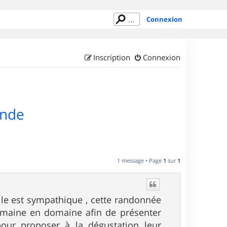
Connexion
Inscription
Connexion
ande
1 message • Page
1
sur
1
le est sympathique , cette randonnée
domaine en domaine afin de présenter
 pour proposer à la dégustation leur