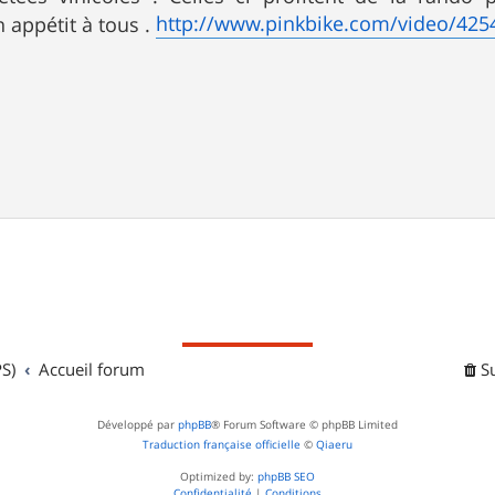
http://www.pinkbike.com/video/425
n appétit à tous .
S)
Accueil forum
S
Développé par
phpBB
® Forum Software © phpBB Limited
Traduction française officielle
©
Qiaeru
Optimized by:
phpBB SEO
Confidentialité
|
Conditions