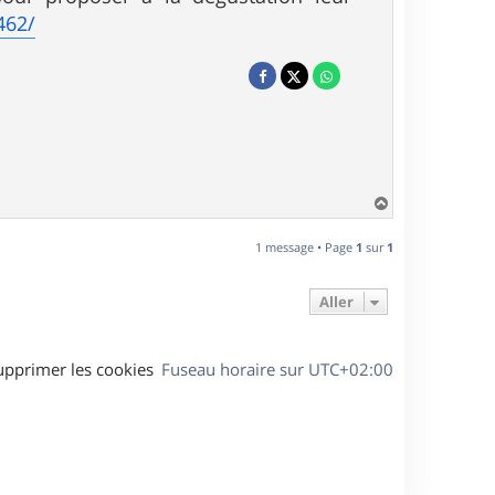
462/
H
a
u
1 message • Page
1
sur
1
t
Aller
upprimer les cookies
Fuseau horaire sur
UTC+02:00