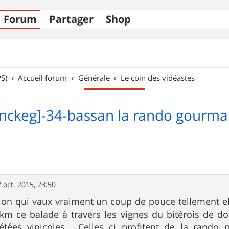
Forum
Partager
Shop
S)
Accueil forum
Générale
Le coin des vidéastes
anckeg]-34-bassan la rando gourm
 oct. 2015, 23:50
ion qui vaux vraiment un coup de pouce tellement el
km ce balade à travers les vignes du bitérois de 
iétées vinicoles . Celles ci profitent de la rando