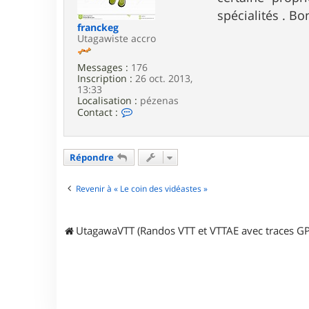
e
spécialités . Bo
franckeg
Utagawiste accro
Messages :
176
Inscription :
26 oct. 2013,
13:33
Localisation :
pézenas
C
Contact :
o
n
t
a
Répondre
c
t
e
Revenir à « Le coin des vidéastes »
r
f
r
UtagawaVTT (Randos VTT et VTTAE avec traces GP
a
n
c
k
e
g