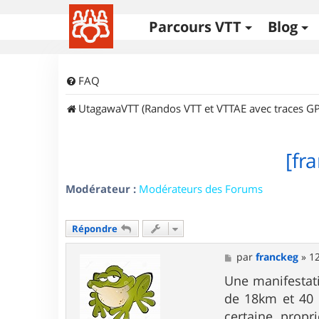
Parcours VTT
Blog
FAQ
UtagawaVTT (Randos VTT et VTTAE avec traces GP
[fr
Modérateur :
Modérateurs des Forums
Répondre
M
par
franckeg
»
12
e
s
Une manifestat
s
de 18km et 40 
a
g
certaine propr