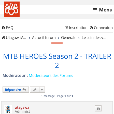
Menu
FAQ
Inscription
Connexion
UtagawaVTT (Randos VTT et VTTAE avec traces GPS)
Accueil forum
Générale
Le coin des vidéastes
MTB HEROES Season 2 - TRAILER
2
Modérateur :
Modérateurs des Forums
Répondre
1 message • Page
1
sur
1
utagawa
Administ