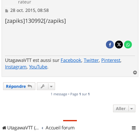
rateur
M
28 oct. 2015, 08:58
e
s
[zapiks]130992[/zapiks]
s
a
g
e
UtagawaVTT est aussi sur
Facebook
,
Twitter
,
Pinterest
,
Instagram
,
YouTube
.
a
u
Répondre
t
1 message • Page
1
sur
1
Aller
UtagawaVTT (Randos VTT et VTTAE avec traces GPS)
Accueil forum