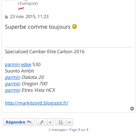
champion
M
23 nov. 2015, 11:23
e
s
Superbe comme toujours
s
a
g
e
Specialized Camber Elite Carbon 2016
garmin
edge
530
Suunto Ambit
garmin
Dakota 20
garmin
Oregon 700
garmin
Etrex Vista HCX
http://markitosvtt.blogspot.fr/
a
u
Répondre
t
2 messages • Page
1
sur
1