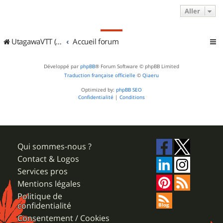
Aller
UtagawaVTT (Randos VTT et VTTAE avec traces GPS)
Accueil forum
Développé par
phpBB
® Forum Software © phpBB Limited
Traduction française officielle
©
Qiaeru
Optimized by:
phpBB SEO
Confidentialité
|
Conditions
Qui sommes-nous ?
Contact & Logos
Services pros
Mentions légales
Politique de
confidentialité
Consentement / Cookies