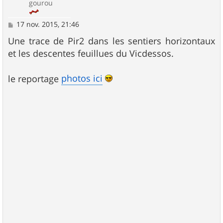
gourou
M
17 nov. 2015, 21:46
e
s
Une trace de Pir2 dans les sentiers horizontaux
s
et les descentes feuillues du Vicdessos.
a
g
e
photos ici
le reportage