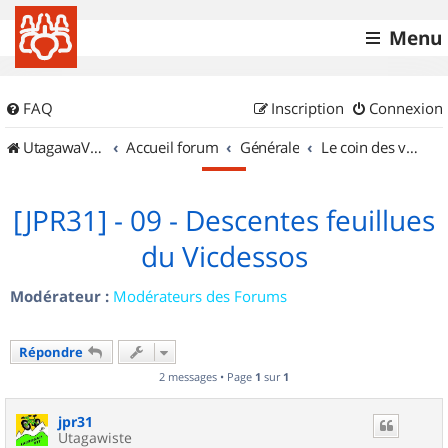
Menu
FAQ
Inscription
Connexion
UtagawaVTT (Randos VTT et VTTAE avec traces GPS)
Accueil forum
Générale
Le coin des vidéastes
[JPR31] - 09 - Descentes feuillues
du Vicdessos
Modérateur :
Modérateurs des Forums
Répondre
2 messages • Page
1
sur
1
jpr31
Utagawiste