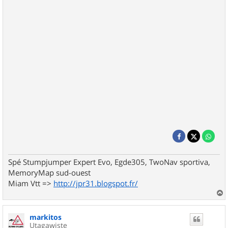
Spé Stumpjumper Expert Evo, Egde305, TwoNav sportiva,
MemoryMap sud-ouest
Miam Vtt =>
http://jpr31.blogspot.fr/
a
u
markitos
t
Utagawiste