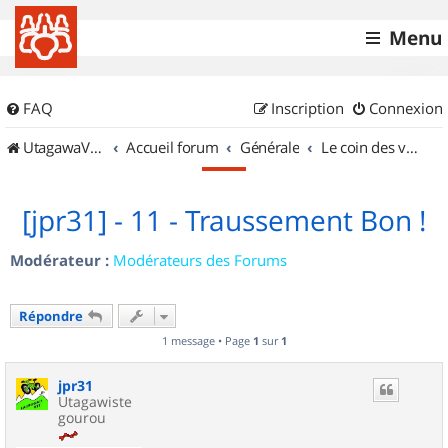
Menu
FAQ
Inscription
Connexion
UtagawaVTT (Randos VTT et VTTAE avec traces GPS)
Accueil forum
Générale
Le coin des vidéastes
[jpr31] - 11 - Traussement Bon !
Modérateur :
Modérateurs des Forums
Répondre
1 message • Page
1
sur
1
jpr31
Utagawiste
gourou