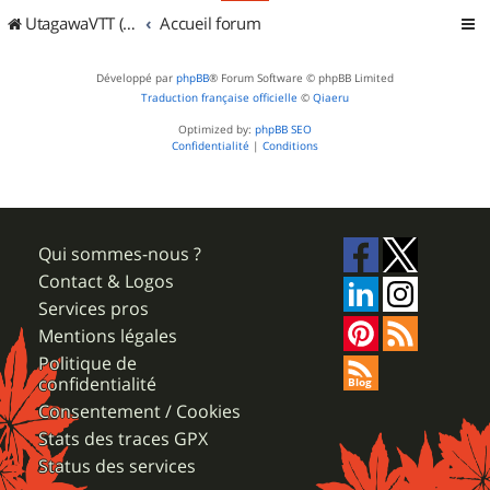
UtagawaVTT (Randos VTT et VTTAE avec traces GPS)
Accueil forum
Développé par
phpBB
® Forum Software © phpBB Limited
Traduction française officielle
©
Qiaeru
Optimized by:
phpBB SEO
Confidentialité
|
Conditions
Qui sommes-nous ?
Contact & Logos
Services pros
Mentions légales
Politique de
confidentialité
Consentement / Cookies
Stats des traces GPX
Status des services