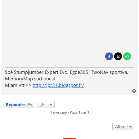
Spé Stumpjumper Expert Evo, Egde305, TwoNav sportiva,
MemoryMap sud-ouest
Miam Vtt =>
http://jpr31.blogspot.fr/
a
u
Répondre
t
1 message • Page
1
sur
1
Aller