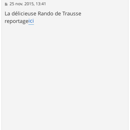
M
25 nov. 2015, 13:41
e
s
La délicieuse Rando de Trausse
s
ici
reportage
a
g
e