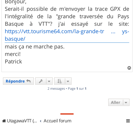
s
Bonjour,
s
Serait-il possible de m'envoyer la trace GPX de
a
g
l'intégralité de la "grande traversée du Pays
e
Basque à VTT"? j'ai essayé sur le site:
https://vtt.tourisme64.com/la-grande-tr ... ys-
basque/
mais ça ne marche pas.
merci!
Patrick
a
u
Répondre
t
2 messages • Page
1
sur
1
Aller
UtagawaVTT (Randos VTT et VTTAE avec traces GPS)
Accueil forum