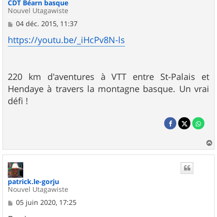
CDT Béarn basque
Nouvel Utagawiste
M
04 déc. 2015, 11:37
e
s
https://youtu.be/_iHcPv8N-ls
s
a
g
e
220 km d'aventures à VTT entre St-Palais et
Hendaye à travers la montagne basque. Un vrai
défi !
a
u
t
patrick.le-gorju
Nouvel Utagawiste
M
05 juin 2020, 17:25
e