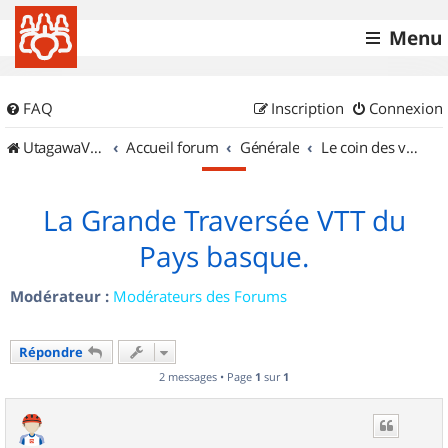
Menu
FAQ
Inscription
Connexion
UtagawaVTT (Randos VTT et VTTAE avec traces GPS)
Accueil forum
Générale
Le coin des vidéastes
La Grande Traversée VTT du
Pays basque.
Modérateur :
Modérateurs des Forums
Répondre
2 messages • Page
1
sur
1