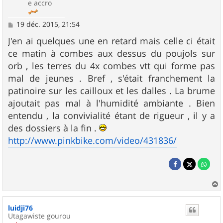
e accro
M
19 déc. 2015, 21:54
e
s
J'en ai quelques une en retard mais celle ci était
s
ce matin à combes aux dessus du poujols sur
a
g
orb , les terres du 4x combes vtt qui forme pas
e
mal de jeunes . Bref , s'était franchement la
patinoire sur les cailloux et les dalles . La brume
ajoutait pas mal à l'humidité ambiante . Bien
entendu , la convivialité étant de rigueur , il y a
des dossiers à la fin .
http://www.pinkbike.com/video/431836/
a
u
luidji76
t
Utagawiste gourou