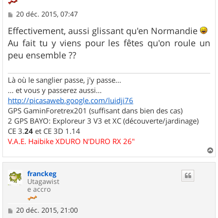
M
20 déc. 2015, 07:47
e
s
Effectivement, aussi glissant qu'en Normandie
s
Au fait tu y viens pour les fêtes qu'on roule un
a
g
peu ensemble ??
e
Là où le sanglier passe, j'y passe...
... et vous y passerez aussi...
http://picasaweb.google.com/luidji76
GPS GaminForetrex201 (suffisant dans bien des cas)
2 GPS BAYO: Exploreur 3 V3 et XC (découverte/jardinage)
CE 3.
24
et CE 3D 1.14
V.A.E. Haibike XDURO N'DURO RX 26"
a
u
franckeg
t
Utagawist
e accro
M
20 déc. 2015, 21:00
e