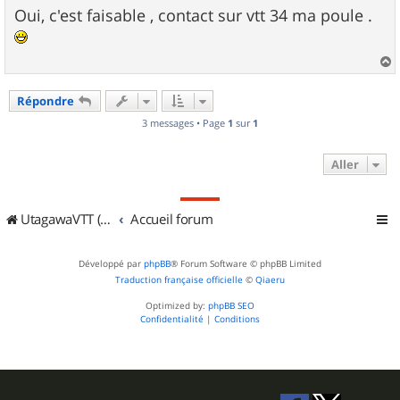
s
Oui, c'est faisable , contact sur vtt 34 ma poule .
s
a
g
e
a
u
Répondre
t
3 messages • Page
1
sur
1
Aller
UtagawaVTT (Randos VTT et VTTAE avec traces GPS)
Accueil forum
Développé par
phpBB
® Forum Software © phpBB Limited
Traduction française officielle
©
Qiaeru
Optimized by:
phpBB SEO
Confidentialité
|
Conditions