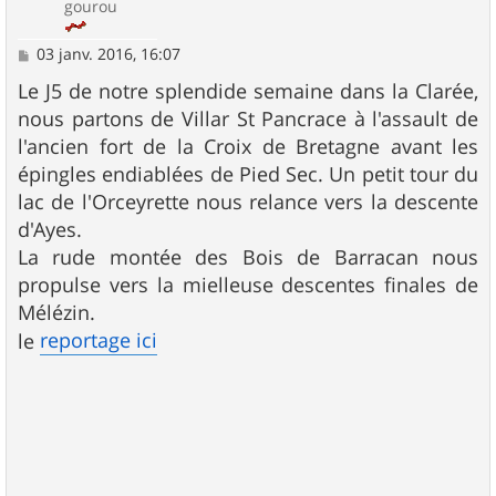
gourou
M
03 janv. 2016, 16:07
e
s
Le J5 de notre splendide semaine dans la Clarée,
s
nous partons de Villar St Pancrace à l'assault de
a
g
l'ancien fort de la Croix de Bretagne avant les
e
épingles endiablées de Pied Sec. Un petit tour du
lac de l'Orceyrette nous relance vers la descente
d'Ayes.
La rude montée des Bois de Barracan nous
propulse vers la mielleuse descentes finales de
Mélézin.
reportage ici
le