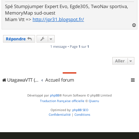
Spé Stumpjumper Expert Evo, Egde305, TwoNav sportiva,
MemoryMap sud-ouest
Miam Vtt =>
http://jpr31.blogspot.fr/
a
u
Répondre
t
1 message • Page
1
sur
1
Aller
UtagawaVTT (Randos VTT et VTTAE avec traces GPS)
Accueil forum
Développé par
phpBB
® Forum Software © phpBB Limited
Traduction française officielle
©
Qiaeru
Optimized by:
phpBB SEO
Confidentialité
|
Conditions