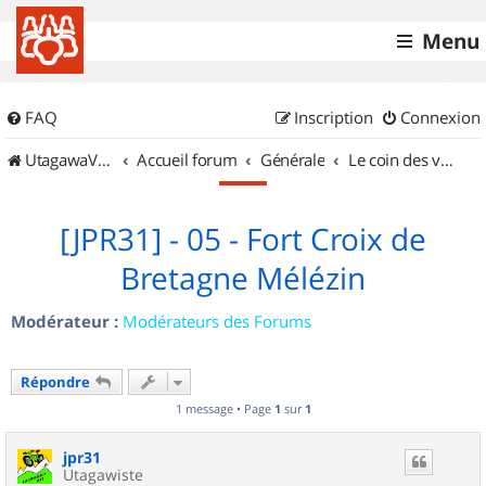
Menu
FAQ
Inscription
Connexion
UtagawaVTT (Randos VTT et VTTAE avec traces GPS)
Accueil forum
Générale
Le coin des vidéastes
[JPR31] - 05 - Fort Croix de
Bretagne Mélézin
Modérateur :
Modérateurs des Forums
Répondre
1 message • Page
1
sur
1
jpr31
Utagawiste